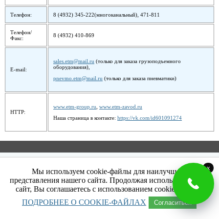
Телефон:
8 (4932) 345-222(многоканальный), 471-811
Телефон/
8 (4932) 410-869
Факс:
sales.etm@mail.ru
(только для заказа грузоподъемного
оборудования),
E-mail:
pnevmo.etm@mail.ru
(только для заказа пневматики)
www.etm-group.ru
,
www.etm-zavod.ru
HTTP:
Наша страница в контакте:
https://vk.com/id601091274
Copyright ©ООО "ЕТМ" , 2003-2026
x
Мы используем cookie-файлы для наилучшего
153012, Россия, г. Иваново, ул. Суворова д. 39
представления нашего сайта. Продолжая использовать наш
Тел.: 8(4932) 345-222, 410-869
сайт, Вы соглашаетесь с использованием cookie-файлов.
ПОДРОБНЕЕ О COOKIE-ФАЙЛАХ
Согласиться