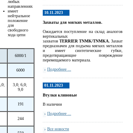
любых
направлениях
имеет
10.11.2023
нейтральное
положение
Захваты для мягких металлов.
для
свободного
Ожидается поступление на склад аналогов
хода цепи
вертикальных
захватов
TERRIER
TNMK
/
TNMKA.
Захват
предназначен для подъема мягких металлов
и имеет синтетические губки,
предотвращающие повреждение
6000/1
перемещаемого материала.
Подробнее ...
6000
6,0;
3,0; 6,0;
01.11.2023
9,0
Втулки клиновые
191
В наличии
Подробнее ...
244
Все новости