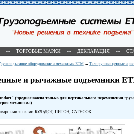
---
ТОРГОВЫЕ МАРКИ
---
ДЕКЛАРАЦИЯ
---
СТ
Грузоподъемное оборудование и механизмы ETM
→
Тали ручные цепные и р
епные и рычажные подъемники Е
ndart" (предназначена только для вертикального перемещения груза
строя механизма)
 товарными знаками БУЛЬДОГ, ПИТОН, САТНООК.