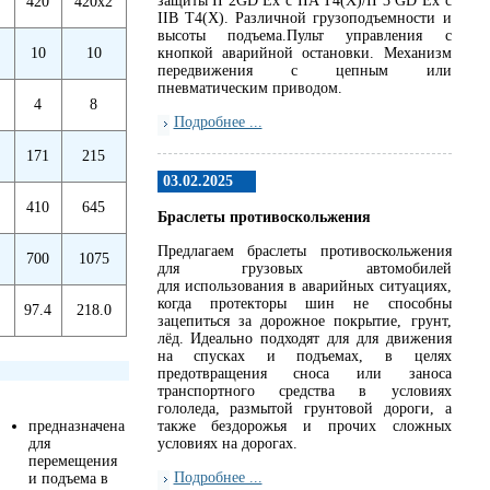
защиты II 2GD Ex c IIA T4(X)/II 3 GD Ex c
420
420x2
IIB T4(X). Различной грузоподъемности и
высоты подъема.Пульт управления с
10
10
кнопкой аварийной остановки. Механизм
передвижения с цепным или
пневматическим приводом.
4
8
Подробнее ...
171
215
03.02.2025
410
645
Браслеты противоскольжения
Предлагаем браслеты противоскольжения
700
1075
для грузовых автомобилей
для использования в аварийных ситуациях,
когда протекторы шин не способны
97.4
218.0
зацепиться за дорожное покрытие, грунт,
лёд. Идеально подходят для для движения
на спусках и подъемах, в целях
предотвращения сноса или заноса
транспортного средства в условиях
гололеда, размытой грунтовой дороги, а
предназначена
также бездорожья и прочих сложных
для
условиях на дорогах.
перемещения
Подробнее ...
и подъема в