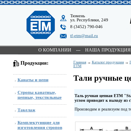
Тюмень
ул. Республики, 249
8 (3452) 790-046
tf-etm@mail.ru
О КОМПАНИИ
---
НАША ПРОДУКЦИЯ
Продукция:
Главная
→
Каталог продукции
→
ЕТМ
Тали ручные ц
Канаты и цепи
Стропы канатные,
Таль ручная цепная ETM "Sta
цепные, текстильные
углом приводит к выходу из 
Производим и реализуем под
Такелаж
Комплектующие для
изготовления стропов