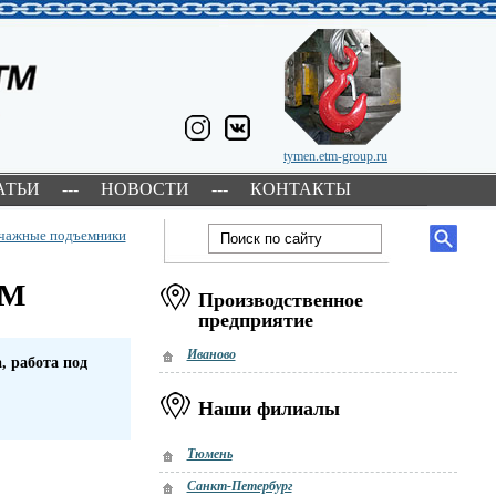
tymen.etm-group.ru
АТЬИ
---
НОВОСТИ
---
КОНТАКТЫ
ычажные подъемники
ТМ
Производственное
предприятие
Иваново
, работа под
Наши филиалы
Тюмень
Санкт-Петербург