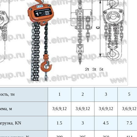
ость, тн
1
2
3
5
ема, м
3;6;9;12
3;6;9;12
3;6;9;12
3;6;9;12
агрузка, KN
1.5
3
4.5
7.5