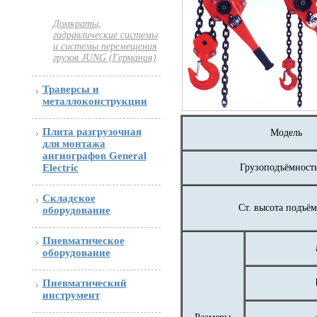
Домкраты,
гидравлические системы
и системы перемещения
грузов JUNG (Германия)
Траверсы и
металлоконструкции
Плита разгрузочная
Модель
для монтажа
ангиографов General
Грузоподъёмность
Electric
Складское
Ст. высота подъём
оборудование
Пневматическое
оборудование
Пневматический
инструмент