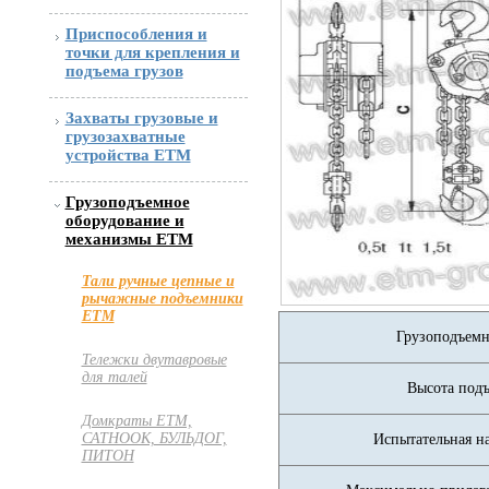
Приспособления и
точки для крепления и
подъема грузов
Захваты грузовые и
грузозахватные
устройства ETM
Грузоподъемное
оборудование и
механизмы ETM
Тали ручные цепные и
рычажные подъемники
ЕТМ
Грузоподъемн
Тележки двутавровые
для талей
Высота подъ
Домкраты ЕТМ,
САТНООК, БУЛЬДОГ,
Испытательная н
ПИТОН