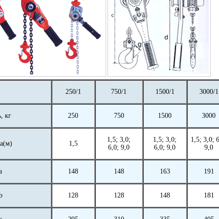
250/1
750/1
1500/1
3000/1
, кг
250
750
1500
3000
1,5; 3,0;
1,5; 3,0;
1,5; 3,0; 
а(м)
1,5
6,0; 9,0
6,0; 9,0
9,0
а
148
148
163
191
b
128
128
148
181