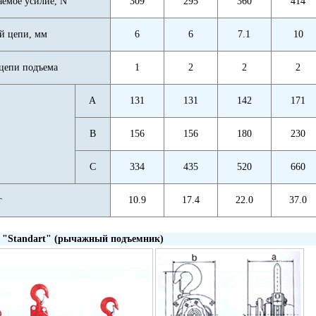
емое усилие, N
309
295
360
414
й цепи, мм
6
6
7.1
10
 цепи подъема
1
2
2
2
A
131
131
142
171
В
156
156
180
230
С
334
435
520
660
г
10.9
17.4
22.0
37.0
"Standart" (рычажный подъемник)