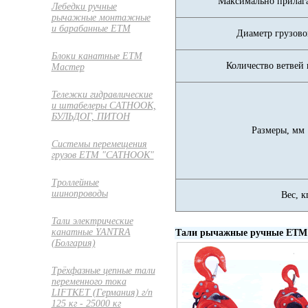
Максимально прилага
Лебедки ручные
рычажные монтажные
и барабанные ETM
Диаметр грузово
Блоки канатные ETM
Количество ветвей
Мастер
Тележки гидравлические
и штабелеры CATHOOK,
БУЛЬДОГ, ПИТОН
Размеры, мм
Системы перемещения
грузов ЕТМ "CATHOOK"
Троллейные
шинопроводы
Вес, к
Тали электрические
канатные YANTRA
Тали рычажные ручные ETM 
(Болгария)
Трёхфазные цепные тали
переменного тока
LIFTKET (Германия) г/п
125 кг - 25000 кг