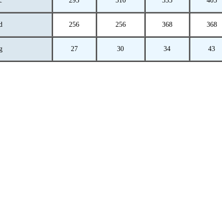
с
295
310
335
405
d
256
256
368
368
g
27
30
34
43