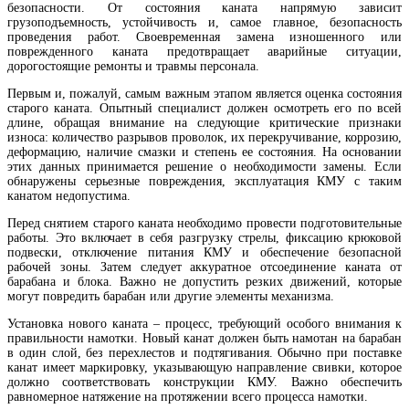
безопасности. От состояния каната напрямую зависит
грузоподъемность, устойчивость и, самое главное, безопасность
проведения работ. Своевременная замена изношенного или
поврежденного каната предотвращает аварийные ситуации,
дорогостоящие ремонты и травмы персонала.
Первым и, пожалуй, самым важным этапом является оценка состояния
старого каната. Опытный специалист должен осмотреть его по всей
длине, обращая внимание на следующие критические признаки
износа: количество разрывов проволок, их перекручивание, коррозию,
деформацию, наличие смазки и степень ее состояния. На основании
этих данных принимается решение о необходимости замены. Если
обнаружены серьезные повреждения, эксплуатация КМУ с таким
канатом недопустима.
Перед снятием старого каната необходимо провести подготовительные
работы. Это включает в себя разгрузку стрелы, фиксацию крюковой
подвески, отключение питания КМУ и обеспечение безопасной
рабочей зоны. Затем следует аккуратное отсоединение каната от
барабана и блока. Важно не допустить резких движений, которые
могут повредить барабан или другие элементы механизма.
Установка нового каната – процесс, требующий особого внимания к
правильности намотки. Новый канат должен быть намотан на барабан
в один слой, без перехлестов и подтягивания. Обычно при поставке
канат имеет маркировку, указывающую направление свивки, которое
должно соответствовать конструкции КМУ. Важно обеспечить
равномерное натяжение на протяжении всего процесса намотки.