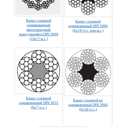
Канат стальной
Канат стальной
оцинкованный
оцинкованный DIN 3060
многопрядный
(6x19+о.с. или м.с.)
некрутящийся DIN 3069
(18х7+м.с.)
Канат стальной
Канат стальной не
оцинкованный DIN 3055
оцинкованный DIN 3064
(6х7+о.с.)
(6х36+о.с.)