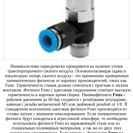
Пневмосистемы переодически проверяются на наличие утечек
транспортируемого сжатого воздуха. Основополагающая задача в
локализации потерь сжатого воздуха - это применение проверенных
пневматических фитингов от хороших производителей, таких как
Festo. Герметичность стыков должно сочетаться с простым и легким
монтажом. Фитинги Festo с цанговым соединением сочетают высокую
герметичность и короткое время сборки. Пневмофитинги
Festo
с
рабочим давлением до 60 бар создаются с резьбовыми штуцерами,
начиная с резьбы метрической М3 или дюймовой резьбой от 1/8. В
стандартном исполнении цанговые фитинги Festo производятся из
сплава латуни с внешним никелированием. Если пневматические
фитинги будут находиться в агрессивной атмосфере, то необходимо
использовать фитинги Festo из нержавеющей стали или из
специальных полимерных материалов, а так же из двух этих
материалов одновременно. Если вместе с фитингами
Festo
из