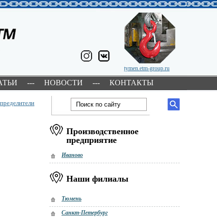
tymen.etm-group.ru
АТЬИ
---
НОВОСТИ
---
КОНТАКТЫ
пределители
Производственное
предприятие
Иваново
Наши филиалы
Тюмень
Санкт-Петербург