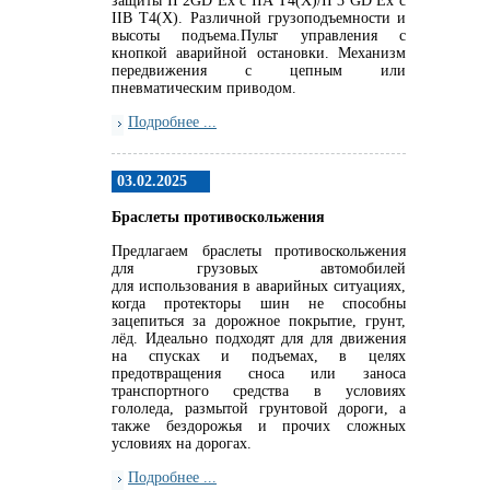
защиты II 2GD Ex c IIA T4(X)/II 3 GD Ex c
IIB T4(X). Различной грузоподъемности и
высоты подъема.Пульт управления с
кнопкой аварийной остановки. Механизм
передвижения с цепным или
пневматическим приводом.
Подробнее ...
03.02.2025
Браслеты противоскольжения
Предлагаем браслеты противоскольжения
для грузовых автомобилей
для использования в аварийных ситуациях,
когда протекторы шин не способны
зацепиться за дорожное покрытие, грунт,
лёд. Идеально подходят для для движения
на спусках и подъемах, в целях
предотвращения сноса или заноса
транспортного средства в условиях
гололеда, размытой грунтовой дороги, а
также бездорожья и прочих сложных
условиях на дорогах.
Подробнее ...