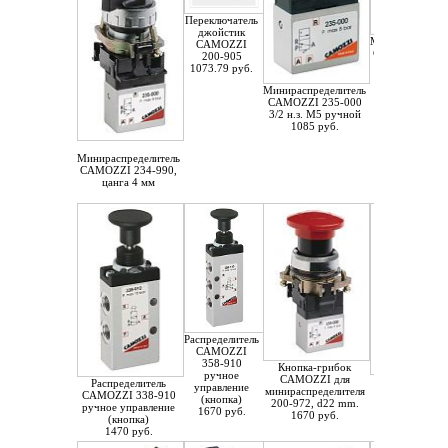
Переключатель
джойстик
Минираспредел
CAMOZZI
CAMOZZI 234-
200-905
3/2 Ж4
1073.79 руб.
1340 руб.
Минираспределитель
CAMOZZI 235-000
3/2 н.з. М5 ручной
1085 руб.
Минираспределитель
CAMOZZI 234-990,
цанга 4 мм
Распределитель
CAMOZZI
358-910
Кнопка-грибок
ручное
CAMOZZI для
Распределит
Распределитель
управление
минираспределителя
CAMOZZI 338
CAMOZZI 338-910
(кнопка)
200-972, d22 mm.
ручное управл
ручное управление
1670 руб.
1670 руб.
1861 руб.
(кнопка)
1470 руб.