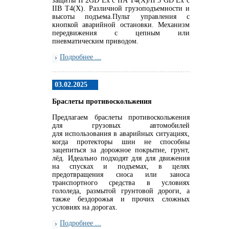
защиты II 2GD Ex c IIA T4(X)/II 3 GD Ex c
IIB T4(X). Различной грузоподъемности и
высоты подъема.Пульт управления с
кнопкой аварийной остановки. Механизм
передвижения с цепным или
пневматическим приводом.
Подробнее ...
03.02.2025
Браслеты противоскольжения
Предлагаем браслеты противоскольжения
для грузовых автомобилей
для использования в аварийных ситуациях,
когда протекторы шин не способны
зацепиться за дорожное покрытие, грунт,
лёд. Идеально подходят для для движения
на спусках и подъемах, в целях
предотвращения сноса или заноса
транспортного средства в условиях
гололеда, размытой грунтовой дороги, а
также бездорожья и прочих сложных
условиях на дорогах.
Подробнее ...