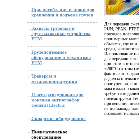
Приспособления и точки для
крепления и подъема грузов
Для передачи сжа
Захваты грузовые и
PUN, PFAN, PTFEN
грузозахватные устройства
проходов позволя
ETM
полимерных матер
объектах, где они
среды, контактир
Грузоподъемное
Использование по
оборудование и механизмы
для передачи газо
ETM
при этом в относ
+200°С (в этом сл
фактического давл
Траверсы и
радиусы пневмосе
металлоконструкции
полиуретана, они
максимально комп
требуется подклю
Плита разгрузочная для
пневмотрубки Fest
монтажа ангиографов
применение пневм
General Electric
из полиамида или 
позволяет использ
Складское оборудование
Пневматическое
оборудование