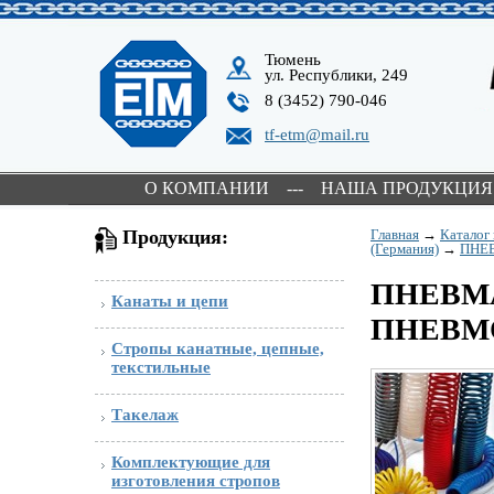
Тюмень
ул. Республики, 249
8 (3452) 790-046
tf-etm@mail.ru
О КОМПАНИИ
---
НАША ПРОДУКЦИЯ
Продукция:
Главная
→
Каталог
(Германия)
→
ПНЕ
ПНЕВМ
Канаты и цепи
ПНЕВМ
Стропы канатные, цепные,
текстильные
Такелаж
Комплектующие для
изготовления стропов