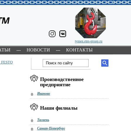
tymen.etm-group.ru
АТЬИ
---
НОВОСТИ
---
КОНТАКТЫ
е FESTO
Производственное
предприятие
Иваново
Наши филиалы
Тюмень
Санкт-Петербург