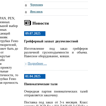
Череповец
Ярославль
 PAN, PEN,
ловных
Новости
ольшой выбор
енных
ужающей
09.07.2025
овиям.
трубки Festo
Грейферный захват двухчелюстной
творителей,
ожет быть до
Изготовление под заказ грейферов
 от
различной грузоподъемности и объема.
 крутые
Навесное оборудование, ковши.
либо
Подробнее ...
ти
 проекту
альные
тичности, то
01.04.2025
рубки Festo
ая прочность
Пневматические тали
Очередная партия пневматических талей
отправляется заказчику.
Поставка под заказ от 3-х месяцев. Класс