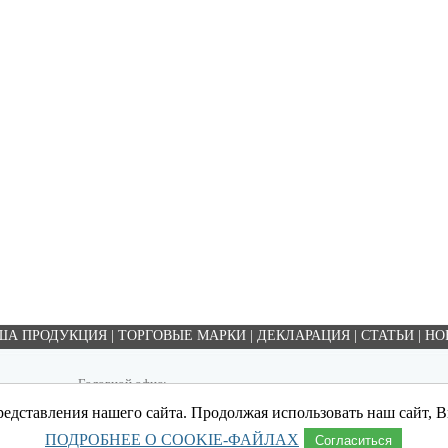
ША ПРОДУКЦИЯ
|
ТОРГОВЫЕ МАРКИ
|
ДЕКЛАРАЦИЯ
|
СТАТЬИ
|
НО
Головной офис:
153012, Россия, г. Иваново, ул. Суворова д. 39
едставления нашего сайта. Продолжая использовать наш сайт, Вы
Тел.: 8(4932) 345-222, 410-869
ПОДРОБНЕЕ О COOKIE-ФАЙЛАХ
Согласиться