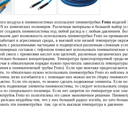
того воздуха в пневмосистемах используют пневмотрубки
Festo
моделей
 из химических полимеров. Различные материалы и большой выбор ус
ют создавать пневмосистемы под любой расход и с любым давлением. Б
иалов дает возможность использовать пневмотрубки Festo на промышл
 работают в агрессивных средах, в высокой или низкой температуре окр
овать с раскаленными частицами и подвергаться различным сложным усл
лимерных составов с тефлоном помогают использовать пневматические о
вой смеси с примесями кислот или щелочей, различных органических рас
ительно больших концентрациях. Температура транспортируемой среды м
учае в обязательном порядке нужно просчитать зависимость температуры
ения в пневматической трубке Festo). Если при монтаже предполагаются
ти, то обязательно нужно использовать пневмотрубки Festo из нейлона 
 очень легко изгибаются и с помощью них можно вести сборку пневмосе
актно. Если это нужно, то можно сделать подвижные элементы. Если по
чить подвижные элементы пневмосистемы, то следует использовать спир
o из специального полимера. Если нет запретов по температуре или элас
отрубок Festo из полиэтилена это самое экономичное решение. Пневмот
рилсана неудобны тем, что у них больший радиус изгиба, но зато больш
овать эти пневмотрубки там, где есть высокая температура и давление.