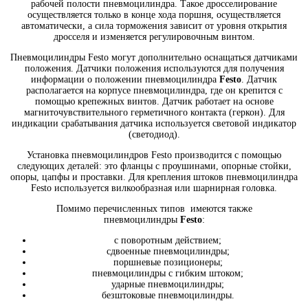
рабочей полости пневмоцилиндра. Такое дросселирование
осуществляется только в конце хода поршня, осуществляется
автоматически, а сила торможения зависит от уровня открытия
дросселя и изменяется регулировочным винтом.
Пневмоцилиндры Festo могут дополнительно оснащаться датчиками
положения. Датчики положения используются для получения
информации о положении пневмоцилиндра
Festo
. Датчик
располагается на корпусе пневмоцилиндра, где он крепится с
помощью крепежных винтов. Датчик работает на основе
магниточувствительного герметичного контакта (геркон). Для
индикации срабатывания датчика используется световой индикатор
(светодиод).
Установка пневмоцилиндров Festo производится с помощью
следующих деталей: это фланцы с проушинами, опорные стойки,
опоры, цапфы и проставки. Для крепления штоков пневмоцилиндра
Festo используется вилкообразная или шарнирная головка.
Помимо перечисленных типов имеются также
пневмоцилиндры
Festo
:
с поворотным действием;
сдвоенные пневмоцилиндры;
поршневые позиционеры;
пневмоцилиндры с гибким штоком;
ударные пневмоцилиндры;
безштоковые пневмоцилиндры.