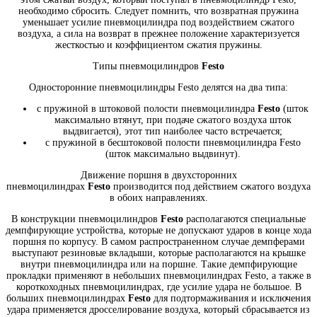
необходимо сбросить. Следует помнить, что возвратная пружина
уменьшает усилие пневмоцилиндра под воздействием сжатого
воздуха, а сила на возврат в прежнее положение характеризуется
жесткостью и коэффициентом сжатия пружины.
Типы пневмоцилиндров
Festo
Односторонние пневмоцилиндры Festo делятся на два типа:
с пружиной в штоковой полости пневмоцилиндра
Festo
(шток
максимально втянут, при подаче сжатого воздуха шток
выдвигается), этот тип наиболее часто встречается;
с пружиной в бесштоковой полости пневмоцилиндра Festo
(шток максимально выдвинут).
Движение поршня в двухсторонних
пневмоцилиндрах
Festo
производится под действием сжатого воздуха
в обоих направлениях.
В конструкции пневмоцилиндров
Festo
располагаются специальные
демпфирующие устройства, которые не допускают ударов в конце хода
поршня по корпусу. В самом распространенном случае демпферами
выступают резиновые вкладыши, которые располагаются на крышке
внутри пневмоцилиндра или на поршне. Такие демпфирующие
прокладки применяют в небольших пневмоцилиндрах Festo, а также в
короткоходных пневмоцилиндрах, где усилие удара не большое. В
больших пневмоцилиндрах
Festo
для подтормаживания и исключения
удара применяется дросселирование воздуха, который сбрасывается из