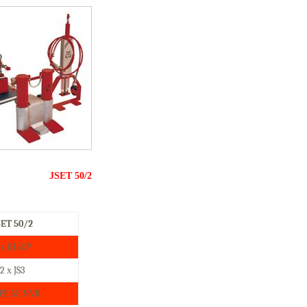
JSET 50/2
SET 50/2
 х
JH50P
2
х
JS3
JPE 55 NVR