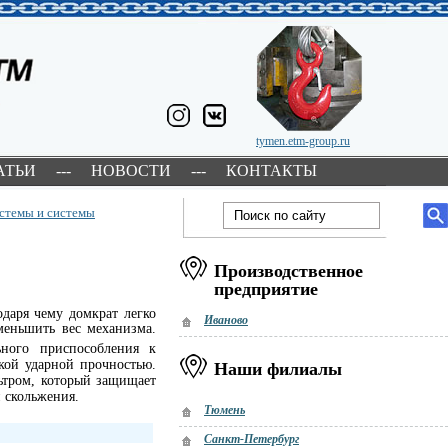
tymen.etm-group.ru
АТЬИ
---
НОВОСТИ
---
КОНТАКТЫ
истемы и системы
Производственное
предприятие
одаря чему домкрат легко
Иваново
меньшить вес механизма.
ного приспособления к
кой ударной прочностью.
Наши филиалы
ьтром, который защищает
 скольжения.
Тюмень
Санкт-Петербург