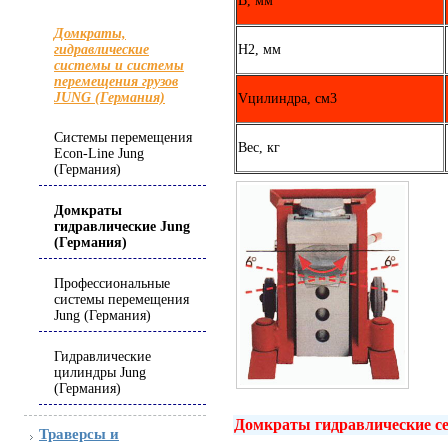
B, мм
Домкраты,
H2, мм
гидравлические
системы и системы
перемещения грузов
JUNG (Германия)
Vцилиндра, см3
Системы перемещения
Вес, кг
Econ-Line Jung
(Германия)
Домкраты
гидравлические Jung
(Германия)
Профессиональные
системы перемещения
Jung (Германия)
Гидравлические
цилиндры Jung
(Германия)
Домкраты гидравлические с
Траверсы и