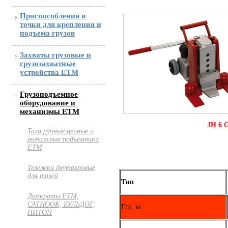
Приспособления и
точки для крепления и
подъема грузов
Захваты грузовые и
грузозахватные
устройства ETM
Грузоподъемное
оборудование и
механизмы ETM
JH 6 G
Тали ручные цепные и
рычажные подъемники
ЕТМ
Тележки двутавровые
для талей
Тип
Домкраты ЕТМ,
САТНООК, БУЛЬДОГ,
Г/п, кг
ПИТОН