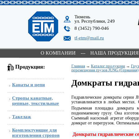
Тюмень
ул. Республики, 249
8 (3452) 790-046
tf-etm@mail.ru
О КОМПАНИИ
---
НАША ПРОДУКЦИЯ
Продукция:
Главная
→
Каталог продукции
→
Гру
перемещения грузов JUNG (Германия)
Домкраты гидрав
Канаты и цепи
Гидравлические домкраты серии 
Стропы канатные,
устанавливается в любых местах.
цепные, текстильные
Подъемная площадка домкрата м
поднимаемому грузу. Она изготов
Такелаж
Съемный насосный агрегат оборуд
домкрат от перегрузок. Оптимальн
Комплектующие для
Домкраты гидравлические с
изготовления стропов