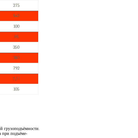
275
542
100
85
350
380
792
2,51
105
й грузоподъёмности.
 при подъёме-