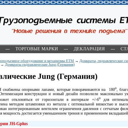
---
ТОРГОВЫЕ МАРКИ
---
ДЕКЛАРАЦИЯ
---
СТ
зоподъемное оборудование и механизмы ETM
→
Домкраты, гидравлические с
→
Домкраты гидравлические Jung (Германия)
лические Jung (Германия)
о
JH снабжены опорными лапами, которые поворачиваются на 180
, благ
 Оптимизация конструкции и новый дизайн позволили максимально у
о
ожет отклоняться от горизонтали в интервале +/-6
для оптималь
лена методом штамповки из металла с оптимальной вязкостью и высо
ован интегрированным вентилем ограничения давления с сетчатым фил
ая мощность достигается уменьшением трения и применением вкладышей
ерии
JH
-
G
plus