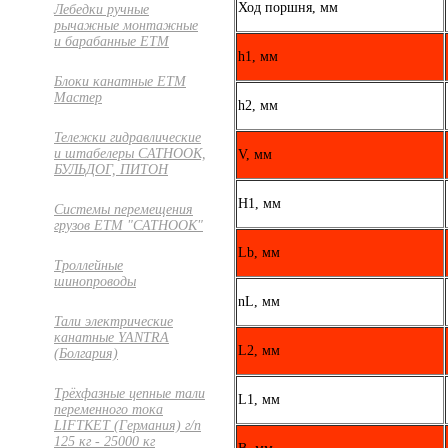
Ход поршня, мм
Лебедки ручные
рычажные монтажные
и барабанные ETM
h1, мм
Блоки канатные ETM
Мастер
h2, мм
Тележки гидравлические
и штабелеры CATHOOK,
V, мм
БУЛЬДОГ, ПИТОН
H1, мм
Системы перемещения
грузов ЕТМ "CATHOOK"
Lb, мм
Троллейные
шинопроводы
nL, мм
Тали электрические
канатные YANTRA
L2, мм
(Болгария)
Трёхфазные цепные тали
L1, мм
переменного тока
LIFTKET (Германия) г/п
125 кг - 25000 кг