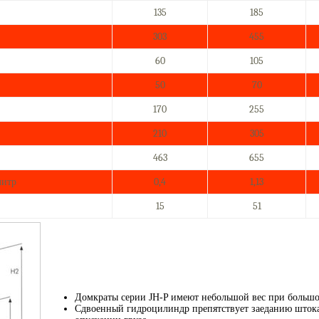
135
185
303
455
60
105
50
70
170
255
210
305
463
655
литр
0,4
1,13
15
51
Домкраты серии JH-P имеют небольшой вес при большо
Сдвоенный гидроцилиндр препятствует заеданию штока