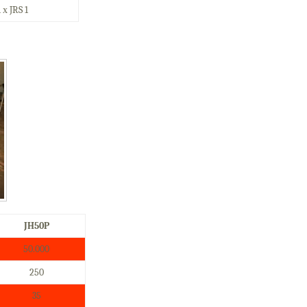
1 х
JRS 1
JH50P
50.000
250
35