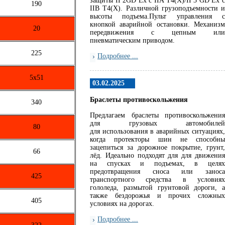
защиты II 2GD Ex c IIA T4(X)/II 3 GD Ex c
190
IIB T4(X). Различной грузоподъемности и
высоты подъема.Пульт управления с
кнопкой аварийной остановки. Механизм
20
передвижения с цепным или
пневматическим приводом.
225
Подробнее ...
5х51
03.02.2025
Браслеты противоскольжения
340
Предлагаем браслеты противоскольжения
для грузовых автомобилей
80
для использования в аварийных ситуациях,
когда протекторы шин не способны
зацепиться за дорожное покрытие, грунт,
66
лёд. Идеально подходят для для движения
на спусках и подъемах, в целях
предотвращения сноса или заноса
425
транспортного средства в условиях
гололеда, размытой грунтовой дороги, а
также бездорожья и прочих сложных
405
условиях на дорогах.
Подробнее ...