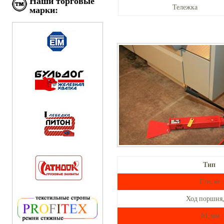
Наши торговые
Тележка
марки:
Тип
Г/п, кг
Ход поршня,
h1, мм