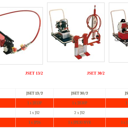
JSET 13/2
JSET 30/2
JSET 13/2
JSET 30/2
J
1 х
JH13P
1 х
JH30P
1
1 х
JS2
2
х
JS2
1 х
JP26
1 х
JPE30 NVR
1 х