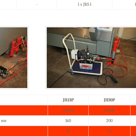
-
1 х
JRS 1
JH
13
P
JH30P
13.000
30.000
 мм
160
200
18
25