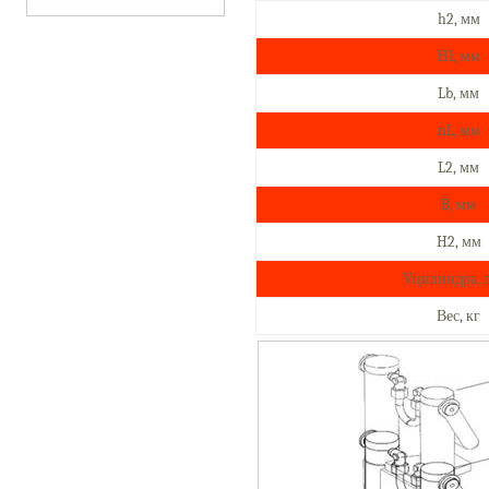
h2, мм
H1, мм
Lb, мм
nL, мм
L2, мм
B, мм
H2, мм
Vцилиндра, 
Вес, кг