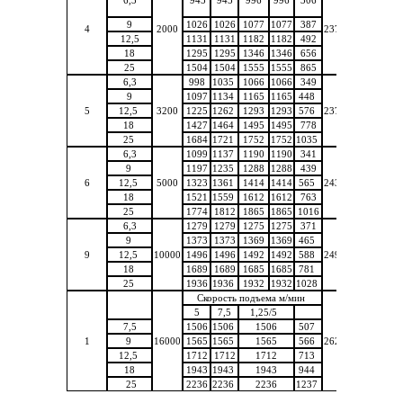
9
1026
1026
1077
1077
387
4
2000
237
550
352
428
12,5
1131
1131
1182
1182
492
18
1295
1295
1346
1346
656
25
1504
1504
1555
1555
865
6,3
998
1035
1066
1066
349
9
1097
1134
1165
1165
448
5
12,5
3200
1225
1262
1293
1293
576
237
600
354
430
18
1427
1464
1495
1495
778
25
1684
1721
1752
1752
1035
6,3
1099
1137
1190
1190
341
9
1197
1235
1288
1288
439
6
12,5
5000
1323
1361
1414
1414
565
243
690
424
490
18
1521
1559
1612
1612
763
25
1774
1812
1865
1865
1016
6,3
1279
1279
1275
1275
371
9
1373
1373
1369
1369
465
9
12,5
10000
1496
1496
1492
1492
588
249
900
500
600
18
1689
1689
1685
1685
781
25
1936
1936
1932
1932
1028
Скорость подъема м/мин
5
7,5
1,25/5
7,5
1506
1506
1506
507
1
9
16000
1565
1565
1565
566
262
970
548
684
12,5
1712
1712
1712
713
18
1943
1943
1943
944
25
2236
2236
2236
1237