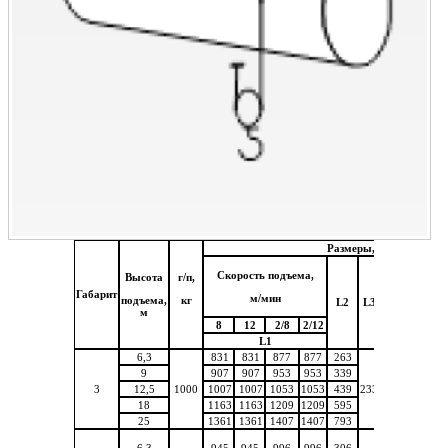
Размеры, мм
Скорость подъема,
Высота
г/п,
Габарит
м/мин
подъема,
кг
L2
L3
H1
H2
B1
м
8
12
2/8
2/12
L1
6,3
831
831
877
877
263
9
907
907
953
953
339
3
12,5
1000
1007
1007
1053
1053
439
233
435
268
312
18
1163
1163
1209
1209
595
25
1361
1361
1407
1407
793
6,3
945
945
996
996
306