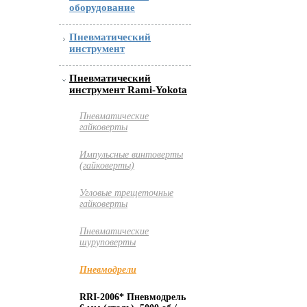
оборудование
Пневматический
инструмент
Пневматический
инструмент Rami-Yokota
Пневматические
гайковерты
Импульсные винтоверты
(гайковерты)
Угловые трещеточные
гайковерты
Пневматические
шуруповерты
Пневмодрели
RRI-2006* Пневмодрель