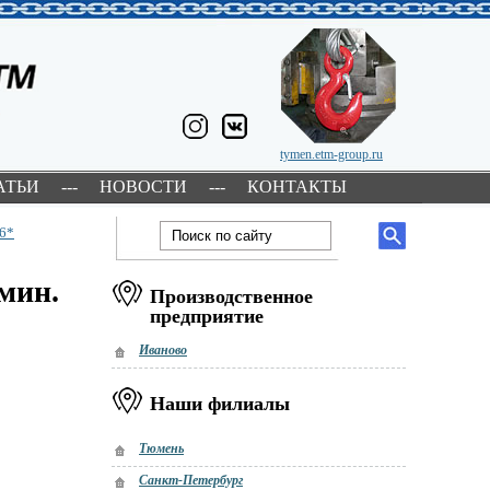
tymen.etm-group.ru
АТЬИ
---
НОВОСТИ
---
КОНТАКТЫ
6*
/мин.
Производственное
предприятие
Иваново
Наши филиалы
Тюмень
Санкт-Петербург