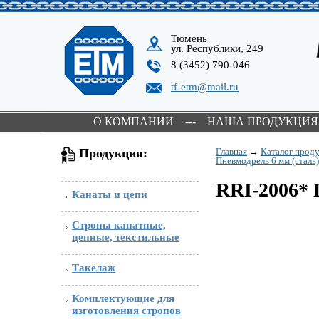
Тюмень
ул. Республики, 249
8 (3452) 790-046
tf-etm@mail.ru
О КОМПАНИИ
---
НАША ПРОДУКЦИЯ
Продукция:
Главная
→
Каталог прод
Пневмодрель 6 мм (сталь)
RRI-2006* 
Канаты и цепи
Стропы канатные,
цепные, текстильные
Такелаж
Комплектующие для
изготовления стропов