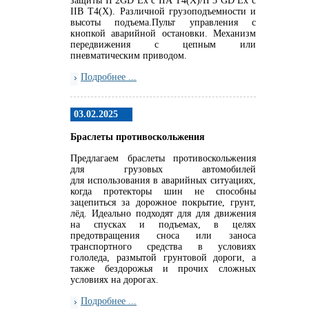
защиты II 2GD Ex c IIA T4(X)/II 3 GD Ex c
IIB T4(X). Различной грузоподъемности и
высоты подъема.Пульт управления с
кнопкой аварийной остановки. Механизм
передвижения с цепным или
пневматическим приводом.
Подробнее ...
03.02.2025
Браслеты противоскольжения
Предлагаем браслеты противоскольжения
для грузовых автомобилей
для использования в аварийных ситуациях,
когда протекторы шин не способны
зацепиться за дорожное покрытие, грунт,
лёд. Идеально подходят для для движения
на спусках и подъемах, в целях
предотвращения сноса или заноса
транспортного средства в условиях
гололеда, размытой грунтовой дороги, а
также бездорожья и прочих сложных
условиях на дорогах.
Подробнее ...