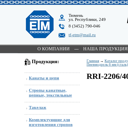
Тюмень
ул. Республики, 249
8 (3452) 790-046
tf-etm@mail.ru
О КОМПАНИИ
---
НАША ПРОДУКЦИЯ
Продукция:
Главная
→
Каталог прод
Пневмодрель 6 мм (сталь)
RRI-2206/40
Канаты и цепи
Стропы канатные,
цепные, текстильные
Такелаж
Комплектующие для
изготовления стропов