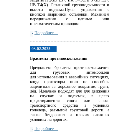
защиты II 2GD Ex c IIA T4(X)/II 3 GD Ex c
IIB T4(X). Различной грузоподъемности и
высоты подъема.Пульт управления с
кнопкой аварийной остановки. Механизм
передвижения с цепным или
пневматическим приводом.
Подробнее ...
03.02.2025
Браслеты противоскольжения
Предлагаем браслеты противоскольжения
для грузовых автомобилей
для использования в аварийных ситуациях,
когда протекторы шин не способны
зацепиться за дорожное покрытие, грунт,
лёд. Идеально подходят для для движения
на спусках и подъемах, в целях
предотвращения сноса или заноса
транспортного средства в условиях
гололеда, размытой грунтовой дороги, а
также бездорожья и прочих сложных
условиях на дорогах.
Подробнее ...