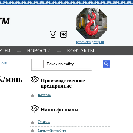
tymen.etm-group.ru
АТЬИ
---
НОВОСТИ
---
КОНТАКТЫ
6/40
./мин.
Производственное
предприятие
Иваново
Наши филиалы
Тюмень
Санкт-Петербург