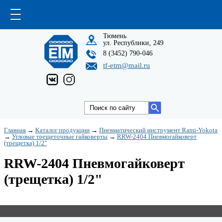
Тюмень
ул. Республики, 249
8 (3452) 790-046
tf-etm@mail.ru
Главная
→
Каталог продукции
→
Пневматический инструмент Rami-Yokota
→
Угловые трещеточные гайковерты
→
RRW-2404 Пневмогайковерт
(трещетка) 1/2"
RRW-2404 Пневмогайковерт
(трещетка) 1/2"