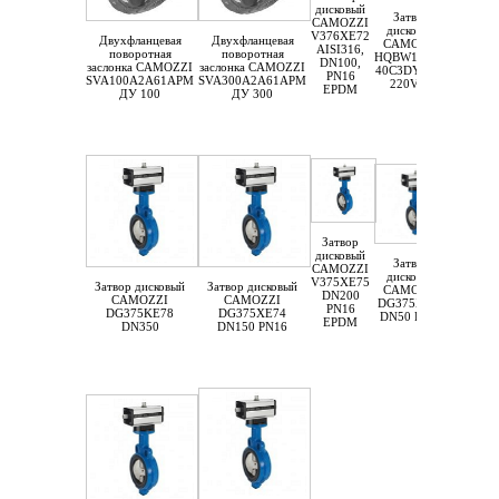
дисковый
Затвор
CAMOZZI
дисковый
V376XE72
Двухфланцевая
Двухфланцевая
CAMOZZI
AISI316,
поворотная
поворотная
HQBW150F1-
DN100,
заслонка CAMOZZI
заслонка CAMOZZI
40C3DY37W-
PN16
SVA100A2A61APM
SVA300A2A61APM
220VAC
EPDM
ДУ 100
ДУ 300
Затвор
дисковый
Затвор
CAMOZZI
дисковый
V375XE75
Затвор дисковый
Затвор дисковый
CAMOZZI
DN200
CAMOZZI
CAMOZZI
DG375XE69
PN16
DG375KE78
DG375XE74
DN50 PN16
EPDM
DN350
DN150 PN16