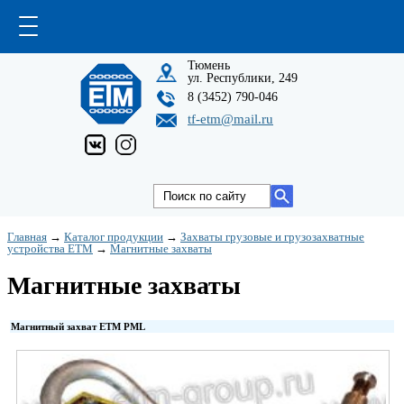
Тюмень
ул. Республики, 249
8 (3452) 790-046
tf-etm@mail.ru
Главная
→
Каталог продукции
→
Захваты грузовые и грузозахватные
устройства ETM
→
Магнитные захваты
Магнитные захваты
Магнитный захват ETM PML