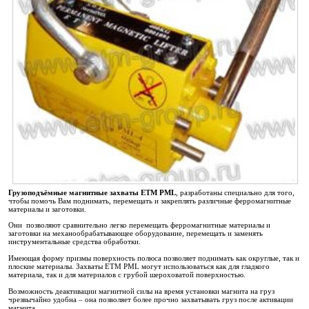
Грузоподъёмные магнитные захваты ETM PML
, разработаны специально для того,
чтобы помочь Вам поднимать, перемещать и закреплять различные ферромагнитные
материалы и заготовки.
Они позволяют сравнительно легко перемещать ферромагнитные материалы и
заготовки на механообрабатывающее оборудование, перемещать и заменять
инструментальные средства обработки.
Имеющая форму призмы поверхность полюса позволяет поднимать как округлые, так и
плоские материалы. Захваты ETM PML могут использоваться как для гладкого
материала, так и для материалов с грубой шероховатой поверхностью.
Возможность деактивации магнитной силы на время установки магнита на груз
чрезвычайно удобна – она позволяет более прочно захватывать груз после активации
магнита.