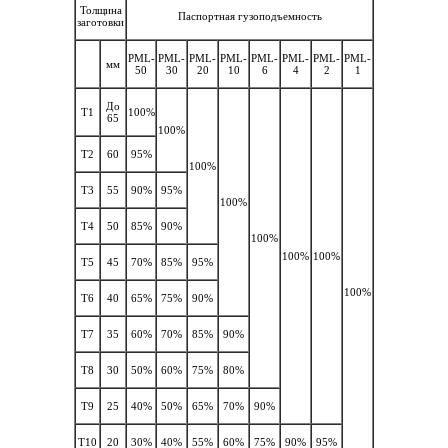
Толщина
Паспортная гузоподъемность
заготовки
PML-
PML-
PML-
PML-
PML-
PML-
PML-
PML-
мм
50
30
20
10
6
4
2
1
До
Т1
100%
65
100%
Т2
60
95%
100%
Т3
55
90%
95%
100%
Т4
50
85%
90%
100%
100%
100%
Т5
45
70%
85%
95%
100%
Т6
40
65%
75%
90%
Т7
35
60%
70%
85%
90%
Т8
30
50%
60%
75%
80%
Т9
25
40%
50%
65%
70%
90%
Т10
20
30%
40%
55%
60%
75%
90%
95%