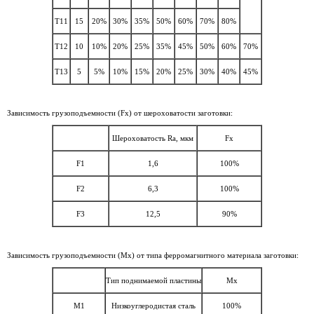
Т11
15
20%
30%
35%
50%
60%
70%
80%
Т12
10
10%
20%
25%
35%
45%
50%
60%
70%
Т13
5
5%
10%
15%
20%
25%
30%
40%
45%
Зависимость грузоподъемности (Fх) от шероховатости заготовки:
Шероховатость Ra, мкм
Fx
F1
1,6
100%
F2
6,3
100%
F3
12,5
90%
Зависимость грузоподъемности (Мх) от типа ферромагнитного материала заготовки:
Тип поднимаемой пластины
Мх
М1
Низкоуглеродистая сталь
100%