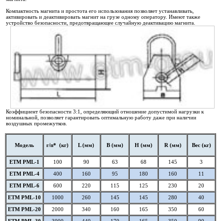
Компактность магнита и простота его использования позволяет устанавливать,
активировать и деактивировать магнит на грузе одному оператору. Имеют также
устройство безопасности, предотвращающее случайную деактивацию магнита.
Коэффициент безопасности 3:1, определяющий отношение допустимой нагрузки к
номинальной, позволяет гарантировать оптимальную работу даже при наличии
воздушных промежутков.
Модель
г/п* (кг)
L (мм)
B (мм)
H (мм)
R (мм)
Вес (кг)
ETM PML-1
100
90
63
68
145
3
ETM PML-4
400
160
95
180
160
11
ETM PML-6
600
220
115
125
230
20
ETM PML-10
1000
260
145
145
280
40
ETM PML-20
2000
340
160
165
350
60
ETM PML-30
3000
440
170
165
350
90