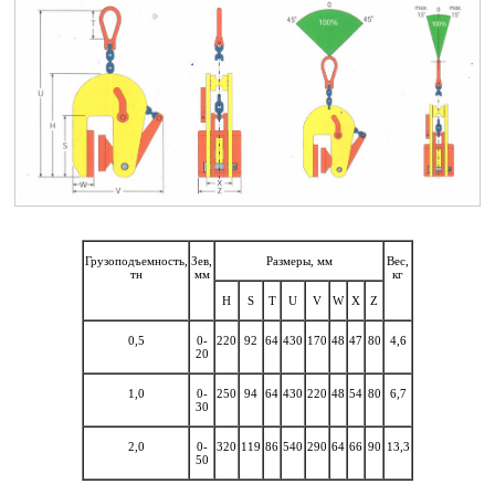
Грузоподъемность,
Зев,
Размеры, мм
Вес,
тн
мм
кг
H
S
T
U
V
W
X
Z
0,5
0-
220
92
64
430
170
48
47
80
4,6
20
1,0
0-
250
94
64
430
220
48
54
80
6,7
30
2,0
0-
320
119
86
540
290
64
66
90
13,3
50