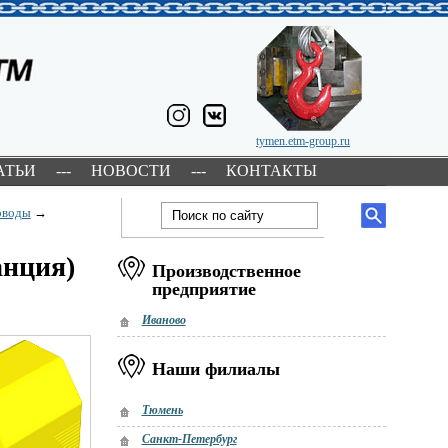
tymen.etm-group.ru
АТЬИ
---
НОВОСТИ
---
КОНТАКТЫ
оводы
→
нция)
Производственное
предприятие
Иваново
Наши филиалы
Тюмень
Санкт-Петербург