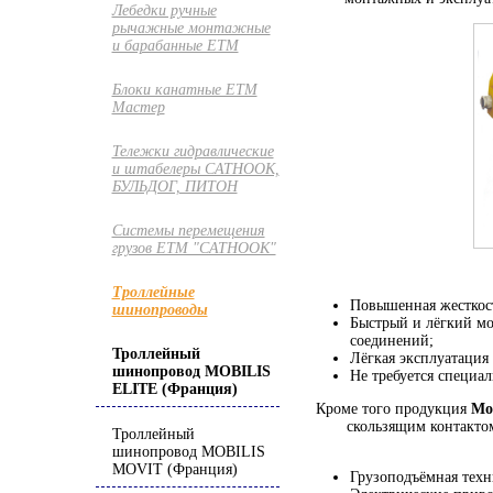
Лебедки ручные
рычажные монтажные
и барабанные ETM
Блоки канатные ETM
Мастер
Тележки гидравлические
и штабелеры CATHOOK,
БУЛЬДОГ, ПИТОН
Системы перемещения
грузов ЕТМ "CATHOOK"
Троллейные
Повышенная жесткость
шинопроводы
Быстрый и лёгкий мо
соединений;
Троллейный
Лёгкая эксплуатация
шинопровод MOBILIS
Не требуется специа
ELITE (Франция)
Кроме того продукция
Mob
скользящим контактом
Троллейный
шинопровод MOBILIS
MOVIT (Франция)
Грузоподъёмная техн