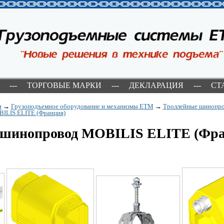
---
ТОРГОВЫЕ МАРКИ
---
ДЕКЛАРАЦИЯ
---
СТ
и
→
Грузоподъемное оборудование и механизмы ETM
→
Троллейные шинопр
ILIS ELITE (Франция)
шинопровод MOBILIS ELITE (Фра