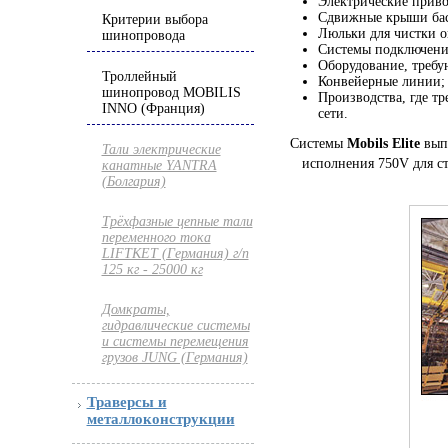
Электрические приво
Сдвижные крыши басс
Критерии выбора
Люльки для чистки о
шинопровода
Системы подключени
Оборудование, требу
Троллейный
Конвейерные линии;
шинопровод MOBILIS
Производства, где т
INNO (Франция)
сети.
Системы
Mobils Elite
выпу
Тали электрические
исполнения 750V для ст
канатные YANTRA
(Болгария)
Трёхфазные цепные тали
переменного тока
LIFTKET (Германия) г/п
125 кг - 25000 кг
Домкраты,
гидравлические системы
и системы перемещения
грузов JUNG (Германия)
Траверсы и
металлоконструкции