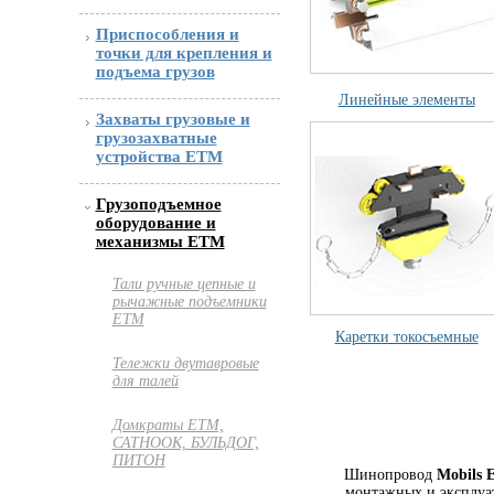
Приспособления и
точки для крепления и
подъема грузов
Линейные элементы
Захваты грузовые и
грузозахватные
устройства ETM
Грузоподъемное
оборудование и
механизмы ETM
Тали ручные цепные и
рычажные подъемники
ЕТМ
Каретки токосъемные
Тележки двутавровые
для талей
Домкраты ЕТМ,
САТНООК, БУЛЬДОГ,
ПИТОН
Шинопровод
Mobils E
монтажных и эксплуа