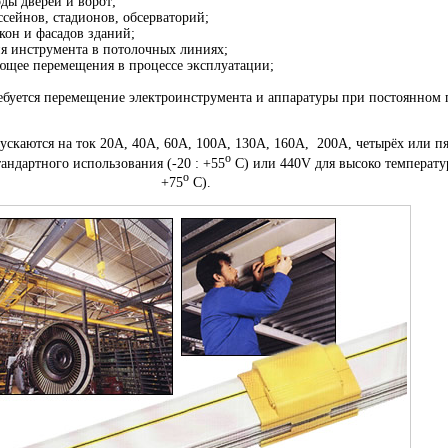
ды дверей и ворот;
ейнов, стадионов, обсерваторий;
кон и фасадов зданий;
я инструмента в потолочных линиях;
ющее перемещения в процессе эксплуатации;
ребуется перемещение электроинструмента и аппаратуры при постоянном
скаются на ток 20А, 40А, 60А, 100А, 130А, 160А, 200А, четырёх или п
о
андартного использования (-20 : +55
С) или 440V для высоко температур
о
+75
С).