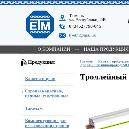
Тюмень
ул. Республики, 249
8 (3452) 790-046
tf-etm@mail.ru
О КОМПАНИИ
---
НАША ПРОДУКЦИЯ
Продукция:
Главная
→
Каталог продукци
Троллейный шинопровод MOB
Троллейный 
Канаты и цепи
Стропы канатные,
цепные, текстильные
Такелаж
Комплектующие для
изготовления стропов