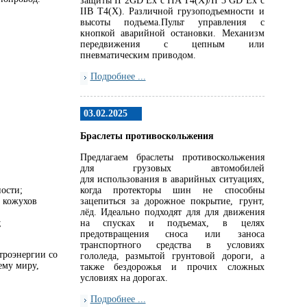
защиты II 2GD Ex c IIA T4(X)/II 3 GD Ex c
IIB T4(X). Различной грузоподъемности и
высоты подъема.Пульт управления с
кнопкой аварийной остановки. Механизм
передвижения с цепным или
пневматическим приводом.
Подробнее ...
03.02.2025
Браслеты противоскольжения
Предлагаем браслеты противоскольжения
для грузовых автомобилей
для использования в аварийных ситуациях,
ности;
когда протекторы шин не способны
 кожухов
зацепиться за дорожное покрытие, грунт,
лёд. Идеально подходят для для движения
;
на спусках и подъемах, в целях
предотвращения сноса или заноса
транспортного средства в условиях
ктроэнергии со
гололеда, размытой грунтовой дороги, а
ему миру,
также бездорожья и прочих сложных
условиях на дорогах.
Подробнее ...