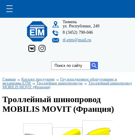
Тюмень
ул. Республики, 249
8 (3452) 790-046
tf-etm@mail.ru
Главная
→
Каталог продукции
→
Грузоподъемное оборудование и
механизмы ETM
→
Троллейные шинопроводы
→
Троллейный шинопровод
MOBILIS MOVIT (Франция)
Троллейный шинопровод
MOBILIS MOVIT (Франция)