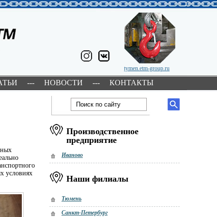
tymen.etm-group.ru
АТЬИ
---
НОВОСТИ
---
КОНТАКТЫ
Производственное
предприятие
йных
Иваново
еально
ранспортного
ых условиях
Наши филиалы
Тюмень
Санкт-Петербург