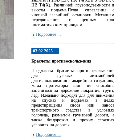
защиты II 2GD Ex c IIA T4(X)/II 3 GD Ex c
IIB T4(X). Различной грузоподъемности и
высоты подъема.Пульт управления с
кнопкой аварийной остановки. Механизм
передвижения с цепным или
пневматическим приводом.
Подробнее ...
03.02.2025
Браслеты противоскольжения
Предлагаем браслеты противоскольжения
для грузовых автомобилей
для использования в аварийных ситуациях,
когда протекторы шин не способны
зацепиться за дорожное покрытие, грунт,
лёд. Идеально подходят для для движения
на спусках и подъемах, в целях
предотвращения сноса или заноса
транспортного средства в условиях
гололеда, размытой грунтовой дороги, а
также бездорожья и прочих сложных
условиях на дорогах.
Подробнее ...