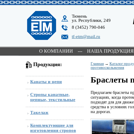
Тюмень
ул. Республики, 249
8 (3452) 790-046
tf-etm@mail.ru
О КОМПАНИИ
---
НАША ПРОДУКЦИЯ
Продукция:
Главная
→
Каталог прод
противоскольжения
Браслеты 
Канаты и цепи
Предлагаем браслеты п
Стропы канатные,
ситуациях, когда проте
цепные, текстильные
подходят для для движе
средства в условиях го
на дорогах.
Такелаж
Комплектующие для
изготовления стропов