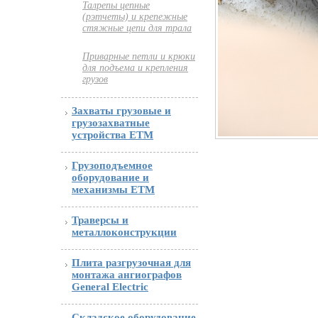
Талрепы цепные
(рэтчеты) и крепежные
стяжные цепи для трала
Приварные петли и крюки
для подъема и крепления
грузов
Захваты грузовые и
грузозахватные
устройства ETM
Грузоподъемное
оборудование и
механизмы ETM
Траверсы и
металлоконструкции
Плита разгрузочная для
монтажа ангиографов
General Electric
Складское оборудование