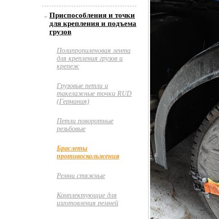
Приспособления и точки
для крепления и подъема
грузов
Полипропиленовая лента
для крепления грузов и
крепеж
Грузовые петли и
такелажные точки RUD
(Германия)
Петли поворотные
резьбовые
Браслеты
противоскольжения
Ремни стяжные
Комплектующие для
изготовления ремней