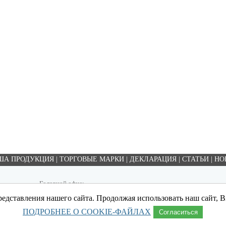
ША ПРОДУКЦИЯ
|
ТОРГОВЫЕ МАРКИ
|
ДЕКЛАРАЦИЯ
|
СТАТЬИ
|
НО
Головной офис:
153012, Россия, г. Иваново, ул. Суворова д. 39
едставления нашего сайта. Продолжая использовать наш сайт, Вы
Тел.: 8(4932) 345-222, 410-869
ПОДРОБНЕЕ О COOKIE-ФАЙЛАХ
Согласиться