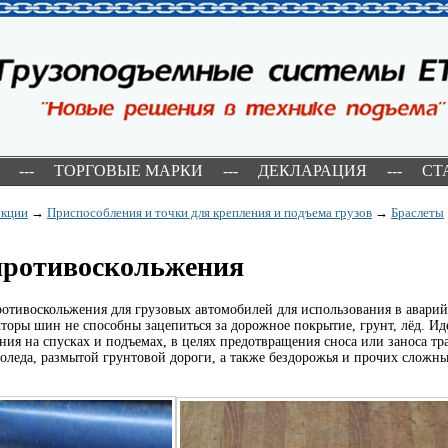
---
ТОРГОВЫЕ МАРКИ
---
ДЕКЛАРАЦИЯ
---
СТ
укции
→
Приспособления и точки для крепления и подъема грузов
→
Браслеты
противоскольжения
ротивоскольжения для грузовых автомобилей для использования в авари
кторы шин не способны зацепиться за дорожное покрытие, грунт, лёд. Ид
ния на спусках и подъемах, в целях предотвращения сноса или заноса т
лоледа, размытой грунтовой дороги, а также бездорожья и прочих сложн