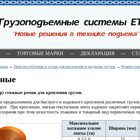
---
ТОРГОВЫЕ МАРКИ
---
ДЕКЛАРАЦИЯ
---
СТ
кции
→
Приспособления и точки для крепления и подъема грузов
→
Ремни ст
жные
р) стяжные ремни для крепления грузов.
 предназначены для быстрого и надежного крепления различных грузов
рте. При креплении, мягкая текстильная лента надежно закрепляет пер
, сохраняя при этом целостность упаковки и товарный вид перевозимых п
Максимальное
натяжное усилие
Ширина (мм)
ленты (тн)
0,5/1,0
25