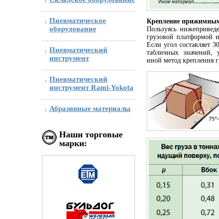
Пневматическое
Крепление прижимным
оборудование
Пользуясь нижепривед
грузовой платформой и
Если угол составляет 3
Пневматический
табличных значений, 
инструмент
иной метод крепления г
Пневматический
инструмент Rami-Yokota
Абразивные материалы
Наши торговые
марки: