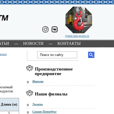
tymen.etm-group.ru
АТЬИ
---
НОВОСТИ
---
КОНТАКТЫ
яжные
Производственное
предприятие
Иваново
,
евозимый
родуктов.
Наши филиалы
Длина (м)
Тюмень
Санкт-Петербург
5