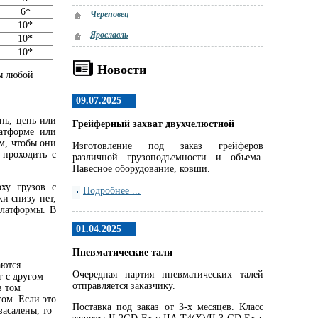
6*
Череповец
10*
Ярославль
10*
10*
Новости
ны любой
09.07.2025
нь, цепь или
Грейферный захват двухчелюстной
латформе или
м, чтобы они
Изготовление под заказ грейферов
 проходить с
различной грузоподъемности и объема.
Навесное оборудование, ковши.
ху грузов с
Подробнее ...
и снизу нет,
платформы. В
01.04.2025
Пневматические тали
аются
Очередная партия пневматических талей
г с другом
отправляется заказчику.
в том
гом. Если это
Поставка под заказ от 3-х месяцев. Класс
засалены, то