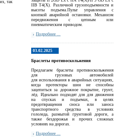
защиты II 2GD Ex c IIA T4(X)/II 3 GD Ex c
их, так
IIB T4(X). Различной грузоподъемности и
высоты подъема.Пульт управления с
кнопкой аварийной остановки. Механизм
передвижения с цепным или
пневматическим приводом.
Подробнее ...
03.02.2025
Браслеты противоскольжения
Предлагаем браслеты противоскольжения
для грузовых автомобилей
для использования в аварийных ситуациях,
когда протекторы шин не способны
зацепиться за дорожное покрытие, грунт,
лёд. Идеально подходят для для движения
на спусках и подъемах, в целях
предотвращения сноса или заноса
транспортного средства в условиях
гололеда, размытой грунтовой дороги, а
также бездорожья и прочих сложных
условиях на дорогах.
Подробнее ...