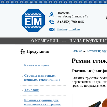
Тюмень
ул. Республики, 249
8 (3452) 790-046
tf-etm@mail.ru
О КОМПАНИИ
---
НАША ПРОДУКЦИЯ
Продукция:
Главная
→
Каталог проду
Ремни стя
Канаты и цепи
Текстильные (полиэфи
Стропы канатные,
Стяжные грузовые ремни
цепные, текстильные
перевозимых на транспо
груз, не повреждая его
Такелаж
Комплектующие для
изготовления стропов