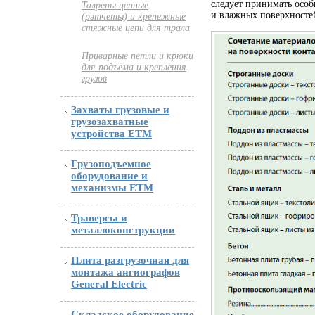
следует принимать особ
Талрепы цепные
и влажных поверхносте
(рэтчеты) и крепежные
стяжные цепи для трала
Приварные петли и крюки
для подъема и крепления
грузов
Захваты грузовые и
грузозахватные
устройства ETM
Грузоподъемное
оборудование и
механизмы ETM
Траверсы и
металлоконструкции
Плита разгрузочная для
монтажа ангиографов
General Electric
Складское оборудование