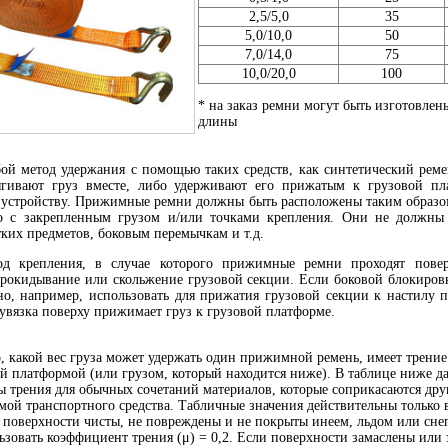
2,5/5,0
35
5,0/10,0
50
7,0/14,0
75
10,0/20,0
100
* на заказ ремни могут быть изготовле
длины
бой метод удержания с помощью таких средств, как синтетический реме
тягивают груз вместе, либо удерживают его прижатым к грузовой п
стройству. Прижимные ремни должны быть расположены таким образо
ко с закрепленным грузом и/или точками крепления. Они не должны
ких предметов, боковым перемычкам и т.д.
од крепления, в случае которого прижимные ремни проходят повер
прокидывание или скольжение грузовой секции. Если боковой блокировк
но, например, использовать для прижатия грузовой секции к настилу 
увязка поверху прижимает груз к грузовой платформе.
, какой вес груза может удержать один прижимной ремень, имеет трение
й платформой (или грузом, который находится ниже). В таблице ниже д
трения для обычных сочетаний материалов, которые соприкасаются дру
мой транспортного средства. Табличные значения действительны только 
е поверхности чисты, не повреждены и не покрыты инеем, льдом или сне
льзовать коэффициент трения (μ) = 0,2. Если поверхности замаслены или 