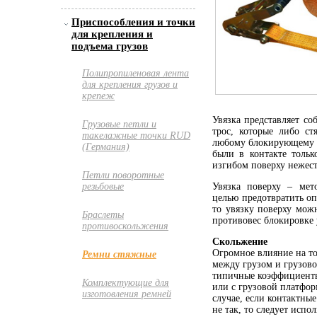
Приспособления и точки
для крепления и
подъема грузов
Полипропиленовая лента
для крепления грузов и
крепеж
Увязка представляет со
Грузовые петли и
трос, которые либо с
такелажные точки RUD
любому блокирующему у
(Германия)
были в контакте толь
изгибом поверху нежест
Петли поворотные
Увязка поверху – мет
резьбовые
целью предотвратить о
то увязку поверху мож
Браслеты
противовес блокировке 
противоскольжения
Скольжение
Огромное влияние на то
Ремни стяжные
между грузом и грузово
типичные коэффициенты 
Комплектующие для
или с грузовой платфор
изготовления ремней
случае, если контактны
не так, то следует испо