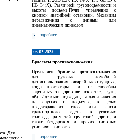
защиты II 2GD Ex c IIA T4(X)/II 3 GD Ex c
IIB T4(X). Различной грузоподъемности и
высоты подъема.Пульт управления с
кнопкой аварийной остановки. Механизм
передвижения с цепным или
пневматическим приводом.
Подробнее ...
03.02.2025
Браслеты противоскольжения
Предлагаем браслеты противоскольжения
для грузовых автомобилей
для использования в аварийных ситуациях,
когда протекторы шин не способны
зацепиться за дорожное покрытие, грунт,
лёд. Идеально подходят для для движения
на спусках и подъемах, в целях
предотвращения сноса или заноса
транспортного средства в условиях
гололеда, размытой грунтовой дороги, а
также бездорожья и прочих сложных
условиях на дорогах.
та. Для
Подробнее ...
выполнена с