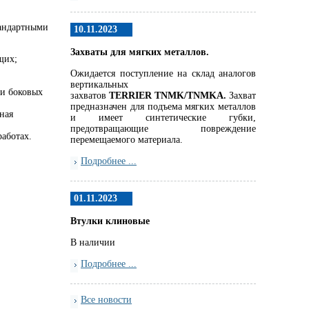
андартными
10.11.2023
Захваты для мягких металлов.
щих;
Ожидается поступление на склад аналогов
вертикальных
ри боковых
захватов
TERRIER
TNMK
/
TNMKA.
Захват
предназначен для подъема мягких металлов
ная
и имеет синтетические губки,
предотвращающие повреждение
аботах.
перемещаемого материала.
Подробнее ...
01.11.2023
Втулки клиновые
В наличии
Подробнее ...
Все новости