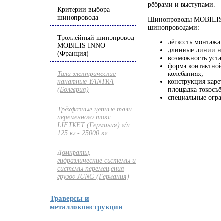
рёбрами и выступами.
Критерии выбора
шинопровода
Шинопроводы MOBILIS 
шинопроводами:
Троллейный шинопровод
лёгкость монтажа
MOBILIS INNO
длинные линии н
(Франция)
возможность уст
форма контактной
колебаниях;
Тали электрические
конструкция каре
канатные YANTRA
площадка токосъ
(Болгария)
специальные огра
Трёхфазные цепные тали
переменного тока
LIFTKET (Германия) г/п
125 кг - 25000 кг
Домкраты,
гидравлические системы и
системы перемещения
грузов JUNG (Германия)
Траверсы и
металлоконструкции