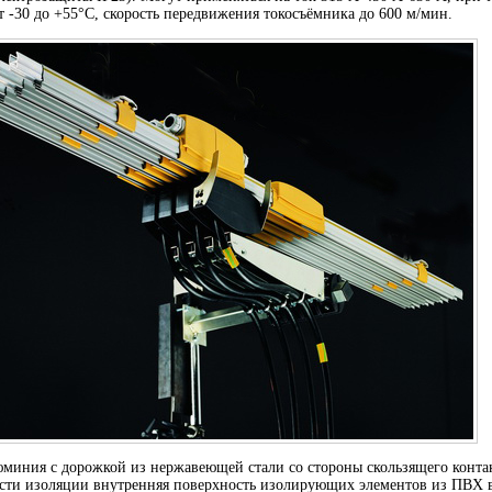
 -30 до +55°С, скорость передвижения токосъёмника до 600 м/мин.
миния с дорожкой из нержавеющей стали со стороны скользящего контак
ти изоляции внутренняя поверхность изолирующих элементов из ПВХ 