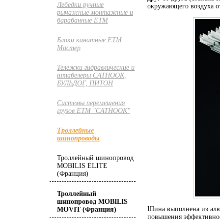
Лебедки ручные
окружающего воздуха от
рычажные монтажные и
барабанные ETM
Блоки канатные ETM
Мастер
Тележки гидравлические и
штабелеры CATHOOK,
БУЛЬДОГ, ПИТОН
Системы перемещения
грузов ЕТМ "CATHOOK"
Троллейные
шинопроводы
Троллейный шинопровод
MOBILIS ELITE
(Франция)
Троллейный
шинопровод MOBILIS
Шина выполнена из алю
MOVIT (Франция)
повышения эффективнос