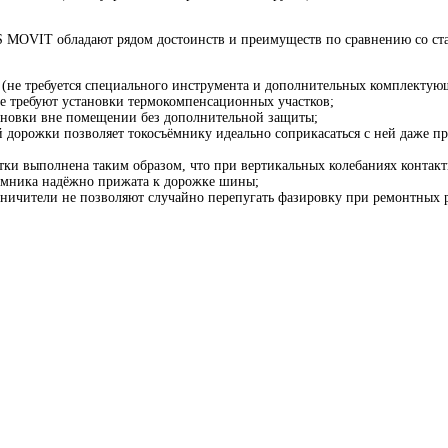
MOVIT обладают рядом достоинств и преимуществ по сравнению со ст
 (не требуется специального инструмента и дополнительных комплектую
е требуют установки термокомпенсационных участков;
ановки вне помещении без дополнительной защиты;
 дорожки позволяет токосъёмнику идеально соприкасаться с ней даже п
тки выполнена таким образом, что при вертикальных колебаниях контакт
ёмника надёжно прижата к дорожке шины;
ничители не позволяют случайно перепугать фазировку при ремонтных р