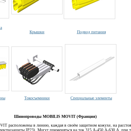
а
Крышки
Подвод питания
йны
Токосъемники
Специальные элементы
Шинопроводы MOBILIS MOVIT (Франция)
IT расположены в линию, каждая в своём защитном кожухе, на рассто
 электрозащиты IP23). Могут применяться на ток 315 А-450 А-630 А, при 