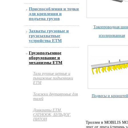
Приспособления и точки
для крепления и
подъема грузов
Токопроводная шин
Захваты грузовые и
изолированная
грузозахватные
устройства ETM
Грузоподъемное
оборудование и
механизмы ETM
Тали ручные цепные и
рычажные подъемники
ЕТМ
Тележки двутавровые для
Подвесы и кронште
талей
Домкраты ЕТМ,
САТНООК, БУЛЬДОГ,
ПИТОН
Троллеи в MOBILIS MOV
друг от друга (степень