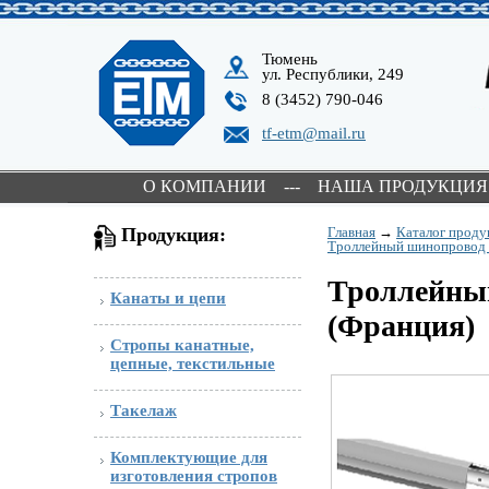
Тюмень
ул. Республики, 249
8 (3452) 790-046
tf-etm@mail.ru
О КОМПАНИИ
---
НАША ПРОДУКЦИЯ
Продукция:
Главная
→
Каталог проду
Троллейный шинопровод
Троллейны
Канаты и цепи
(Франция)
Стропы канатные,
цепные, текстильные
Такелаж
Комплектующие для
изготовления стропов