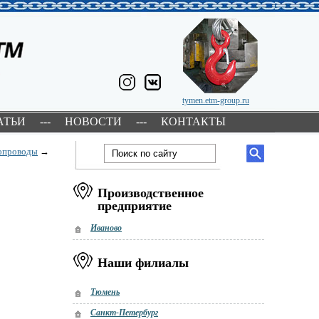
tymen.etm-group.ru
АТЬИ
---
НОВОСТИ
---
КОНТАКТЫ
опроводы
→
Производственное
предприятие
Иваново
Наши филиалы
Тюмень
Санкт-Петербург