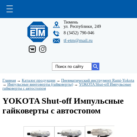
Тюмень
ул. Республики, 249
8 (3452) 790-046
tf-etm@mail.ru
Главная
→
Каталог продукции
→
Пневматический инструмент Rami-Yokota
→
Импульсные винтоверты (гайковерты)
→
YOKOTA Shut-off Импульсные
гайковерты с автостопом
YOKOTA Shut-off Импульсные
гайковерты с автостопом