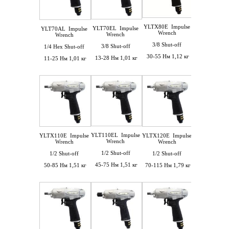
YLTX80E
Impulse
YLT70EL
Impulse
YLT80EL
Im
YLT70AL
Impulse
Wrench
Wrench
Wrench
Wrench
3/8 Shut-off
3/8 Shut-off
3/8 Shut-o
1/4 Hex Shut-off
30-55 Нм 1,12 кг
13-28 Нм 1,01 кг
25-48 Нм 1,
11-25 Нм 1,01 кг
YLT110EL
Impulse
YLTX110E
Impulse
YLTX120E
Impulse
YLT120E
Im
Wrench
Wrench
Wrench
Wrench
1/2 Shut-off
1/2 Shut-off
1/2 Shut-off
1/2 Shut-o
45-75 Нм 1,51 кг
50-85 Нм 1,51 кг
70-115 Нм 1,79 кг
70-115 Нм 1,