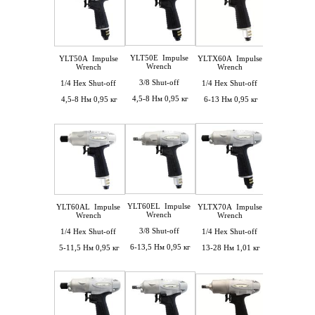
YLT50E
Impulse
YLT50A
Impulse
YLTX60A
Impulse
YLTX60E
Im
Wrench
Wrench
Wrench
Wrench
3/8 Shut-off
1/4 Hex Shut-off
1/4 Hex Shut-off
3/8 Shut-o
4,5-8 Нм 0,95 кг
4,5-8 Нм 0,95 кг
6-13 Нм 0,95 кг
7-15,5 Нм 0,
YLTX70E
I
YLT60EL
Impulse
YLT60AL
Impulse
YLTX70A
Impulse
Wrench
Wrench
Wrench
Wrench
3/8 Shut-o
3/8 Shut-off
1/4 Hex Shut-off
1/4 Hex Shut-off
15-32 Нм 1,
6-13,5 Нм 0,95 кг
5-11,5 Нм 0,95 кг
13-28 Нм 1,01 кг