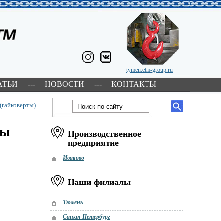
tymen.etm-group.ru
АТЬИ
---
НОВОСТИ
---
КОНТАКТЫ
(гайковерты)
ты
Производственное
предприятие
Иваново
Наши филиалы
Тюмень
Санкт-Петербург