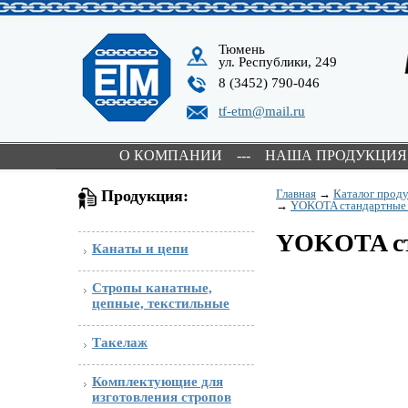
Тюмень
ул. Республики, 249
8 (3452) 790-046
tf-etm@mail.ru
О КОМПАНИИ
---
НАША ПРОДУКЦИЯ
Продукция:
Главная
→
Каталог прод
→
YOKOTA стандартные 
YOKOTA ст
Канаты и цепи
Стропы канатные,
цепные, текстильные
Такелаж
Комплектующие для
изготовления стропов