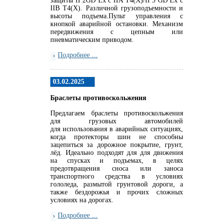
защиты II 2GD Ex c IIA T4(X)/II 3 GD Ex c
IIB T4(X). Различной грузоподъемности и
высоты подъема.Пульт управления с
кнопкой аварийной остановки. Механизм
передвижения с цепным или
пневматическим приводом.
Подробнее ...
03.02.2025
Браслеты противоскольжения
Предлагаем браслеты противоскольжения
для грузовых автомобилей
для использования в аварийных ситуациях,
когда протекторы шин не способны
зацепиться за дорожное покрытие, грунт,
лёд. Идеально подходят для для движения
на спусках и подъемах, в целях
предотвращения сноса или заноса
транспортного средства в условиях
гололеда, размытой грунтовой дороги, а
также бездорожья и прочих сложных
условиях на дорогах.
Подробнее ...