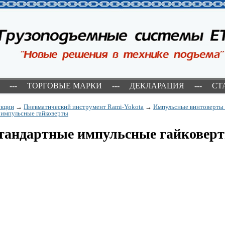
---
ТОРГОВЫЕ МАРКИ
---
ДЕКЛАРАЦИЯ
---
СТ
укции
→
Пневматический инструмент Rami-Yokota
→
Импульсные винтоверты 
импульсные гайковерты
андартные импульсные гайковер