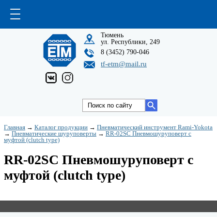
Тюмень
ул. Республики, 249
8 (3452) 790-046
tf-etm@mail.ru
Главная
→
Каталог продукции
→
Пневматический инструмент Rami-Yokota
→
Пневматические шуруповерты
→
RR-02SC Пневмошуруповерт с
муфтой (clutch type)
RR-02SC Пневмошуруповерт с
муфтой (clutch type)