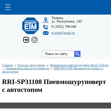
Тюмень
ул. Республики, 249
8 (3452) 790-046
tf-etm@mail.ru
Главная
→
Каталог продукции
→
Пневматический инструмент Rami-Yokota
→
Пневматические шуруповерты
→
RRI-SP31108 Пневмошуруповерт с
автостопом
RRI-SP31108 Пневмошуруповерт
с автостопом