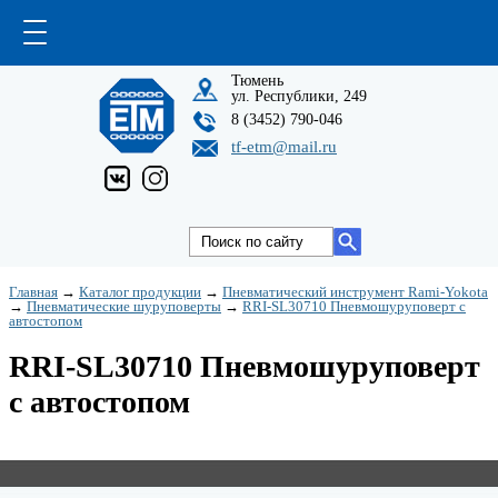
Тюмень
ул. Республики, 249
8 (3452) 790-046
tf-etm@mail.ru
Главная
→
Каталог продукции
→
Пневматический инструмент Rami-Yokota
→
Пневматические шуруповерты
→
RRI-SL30710 Пневмошуруповерт с
автостопом
RRI-SL30710 Пневмошуруповерт
с автостопом