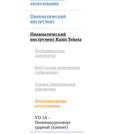
оборудование
Пневматический
инструмент
Пневматический
инструмент Rami-Yokota
Пневматические
гайковерты
Импульсные винтоверты
(гайковерты)
Угловые трещеточные
гайковерты
Пневматические
шуруповерты
YD-3A –
Пневмошуруповерт
ударный (hammer)