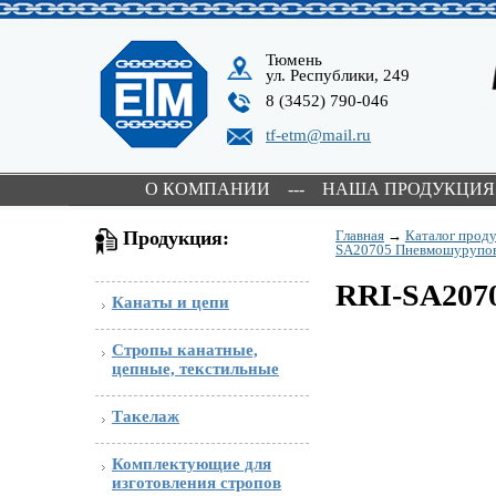
Тюмень
ул. Республики, 249
8 (3452) 790-046
tf-etm@mail.ru
О КОМПАНИИ
---
НАША ПРОДУКЦИЯ
Продукция:
Главная
→
Каталог прод
SA20705 Пневмошурупов
RRI-SA207
Канаты и цепи
Стропы канатные,
цепные, текстильные
Такелаж
Комплектующие для
изготовления стропов