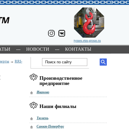
tymen.etm-group.ru
АТЬИ
---
НОВОСТИ
---
КОНТАКТЫ
верты
→
RRI-
м
Производственное
предприятие
Иваново
Наши филиалы
Тюмень
Санкт-Петербург