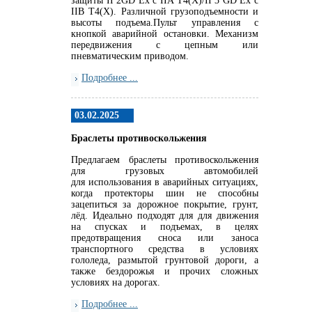
защиты II 2GD Ex c IIA T4(X)/II 3 GD Ex c
IIB T4(X). Различной грузоподъемности и
высоты подъема.Пульт управления с
кнопкой аварийной остановки. Механизм
передвижения с цепным или
пневматическим приводом.
Подробнее ...
03.02.2025
Браслеты противоскольжения
Предлагаем браслеты противоскольжения
для грузовых автомобилей
для использования в аварийных ситуациях,
когда протекторы шин не способны
зацепиться за дорожное покрытие, грунт,
лёд. Идеально подходят для для движения
на спусках и подъемах, в целях
предотвращения сноса или заноса
транспортного средства в условиях
гололеда, размытой грунтовой дороги, а
также бездорожья и прочих сложных
условиях на дорогах.
Подробнее ...