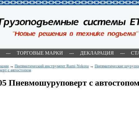
---
ТОРГОВЫЕ МАРКИ
---
ДЕКЛАРАЦИЯ
---
СТ
укции
→
Пневматический инструмент Rami-Yokota
→
Пневматические шурупо
ерт с автостопом
05 Пневмошуруповерт с автостопо