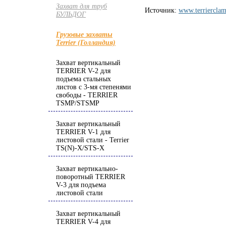
Захват для труб
Источник:
www.terriercla
БУЛЬДОГ
Грузовые захваты
Terrier (Голландия)
Захват вертикальный
TERRIER V-2 для
подъема стальных
листов с 3-мя степенями
свободы - TERRIER
TSMP/STSMP
Захват вертикальный
TERRIER V-1 для
листовой стали - Terrier
TS(N)-X/STS-X
Захват вертикально-
поворотный TERRIER
V-3 для подъема
листовой стали
Захват вертикальный
TERRIER V-4 для