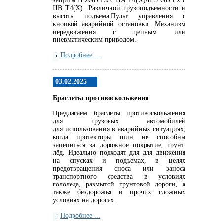
защиты II 2GD Ex c IIA T4(X)/II 3 GD Ex c
IIB T4(X). Различной грузоподъемности и
высоты подъема.Пульт управления с
кнопкой аварийной остановки. Механизм
передвижения с цепным или
пневматическим приводом.
Подробнее ...
03.02.2025
Браслеты противоскольжения
Предлагаем браслеты противоскольжения
для грузовых автомобилей
для использования в аварийных ситуациях,
когда протекторы шин не способны
зацепиться за дорожное покрытие, грунт,
лёд. Идеально подходят для для движения
на спусках и подъемах, в целях
предотвращения сноса или заноса
транспортного средства в условиях
гололеда, размытой грунтовой дороги, а
также бездорожья и прочих сложных
условиях на дорогах.
Подробнее ...