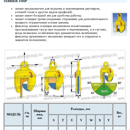
TERRIER TSHP
захват предназначен для подъема и перемещения двутавров,
угловой стали и других видов профилей;
захват имеет большой зев для удобства работы;
захват оснащен тремя упорными стержнями для дополнительного
мощного ограничения усилия зажима;
фиксатор захвата оснащен механизмом исключающим
проскальзывание груза при подъеме и перемещении, и в случаях,
когда возможно ослабления при динамических колебаниях;
фиксатор прижимного механизма запирает его в открытом и
закрытом положениях;
Размеры, мм
Ширина
г/п,
Вес,
МОДЕЛЬ
зева,
тн
кг
мм
S
T
U
V
W
X
Y