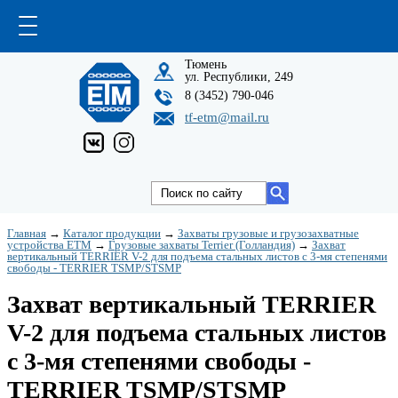
Тюмень
ул. Республики, 249
8 (3452) 790-046
tf-etm@mail.ru
Главная
→
Каталог продукции
→
Захваты грузовые и грузозахватные
устройства ETM
→
Грузовые захваты Terrier (Голландия)
→
Захват
вертикальный TERRIER V-2 для подъема стальных листов с 3-мя степенями
свободы - TERRIER TSMP/STSMP
Захват вертикальный TERRIER
V-2 для подъема стальных листов
с 3-мя степенями свободы -
TERRIER TSMP/STSMP