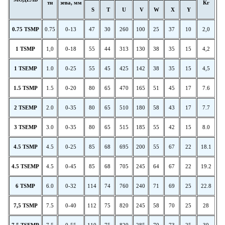
тн
зева, мм
Кг
S
T
U
V
W
X
Y
0.75 TSMP
0.75
0-13
47
30
260
100
25
37
10
2,0
1
TSMP
1,0
0-18
55
44
313
130
38
35
15
4,2
1 TSEMP
1.0
0-25
55
45
425
142
38
35
15
4,5
1.5 TSMP
1.5
0-20
80
65
470
165
51
45
17
7.6
2 TSEMP
2.0
0-35
80
65
510
180
58
43
17
7.7
3 TSEMP
3.0
0-35
80
65
515
185
55
42
15
8.0
4.5 TSMP
4.5
0-25
85
68
695
200
55
67
22
18.1
4.5 TSEMP
4.5
0-45
85
68
705
245
64
67
22
19.2
6 TSMP
6.0
0-32
114
74
760
240
71
69
25
22.8
7,5
TSMP
7.5
0-40
112
75
820
245
58
70
25
28
7.5 TSEMP
7.5
0-55
110
75
820
285
70
73
25
30