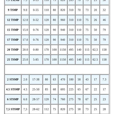
9 TSMP
9.0
0-55
110
80
820
310
70
73
20
32
12 TSMP
12.0
0-52
120
80
960
310
110
75
26
46
15 TSMP
15.0
0-76
120
90
940
310
110
75
50
79
17
TSMP
17.0
0-76
120
90
940
310
110
75
50
79
20
TSMP
20.0
0-80
170
100
1150
495
140
115
62,5
158
25 TSMP
25.0
5-85
170
100
1150
495
140
115
62.5
158
2 STSMP
2.0
17-38
80
63
470
180
58
43
17
7.3
4.5 STSMP
4.5
25-50
85
68
695
225
65
67
22
17
6 STSMP
6.0
28-57
120
74
760
275
78
67
25
23
7,5
STSMP
7,5
28-62
112
75
820
275
58
73
25
28