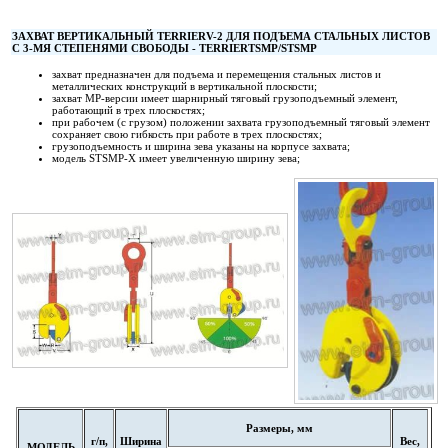
ЗАХВАТ ВЕРТИКАЛЬНЫЙ
TERRIER
V
-2 ДЛЯ ПОДЪЕМА СТАЛЬНЫХ ЛИСТОВ
С 3-МЯ СТЕПЕНЯМИ СВОБОДЫ -
TERRIER
TSMP
/
STSMP
захват предназначен для подъема и перемещения стальных листов и
металлических конструкций в вертикальной плоскости;
захват МР-версии имеет шарнирный тяговый грузоподъемный элемент,
работающий в трех плоскостях;
при рабочем (с грузом) положении захвата грузоподъемный тяговый элемент
сохраняет свою гибкость при работе в трех плоскостях;
грузоподъемность и ширина зева указаны на корпусе захвата;
модель STSMP-X имеет увеличенную ширину зева;
Размеры, мм
г/п,
Ширина
Вес,
МОДЕЛЬ