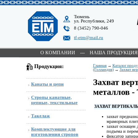
Тюмень
ул. Республики, 249
8 (3452) 790-046
tf-etm@mail.ru
О КОМПАНИИ
---
НАША ПРОДУКЦИЯ
Продукция:
Главная
→
Каталог прод
(Голландия)
→
Захват ве
Захват ве
Канаты и цепи
металлов
Стропы канатные,
цепные, текстильные
ЗАХВАТ ВЕРТИКА
Такелаж
захват предназн
мраморных плит
захват оснащен 
Комплектующие для
подъема и перем
изготовления стропов
фиксатор запир