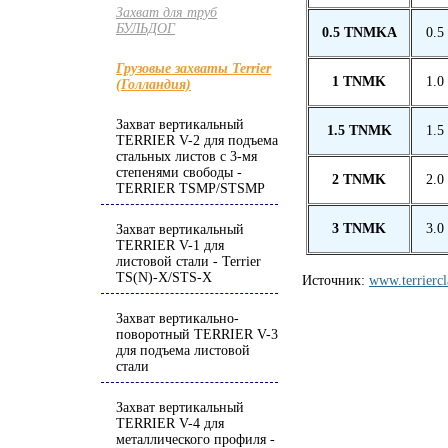
Захват для труб
БУЛЬДОГ
0.5 TNMKA
0.5
Грузовые захваты Terrier
1 TNMK
1.0
(Голландия)
Захват вертикальный
1.5 TNMK
1.5
TERRIER V-2 для подъема
стальных листов с 3-мя
степенями свободы -
2 TNMK
2.0
TERRIER TSMP/STSMP
3 TNMK
3.0
Захват вертикальный
TERRIER V-1 для
листовой стали - Terrier
TS(N)-X/STS-X
Источник:
www.terrierc
Захват вертикально-
поворотный TERRIER V-3
для подъема листовой
стали
Захват вертикальный
TERRIER V-4 для
металлического профиля -