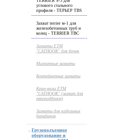
TERRIER S-3 для
углового стального
профиля - ТЕРЬЕР TBS
Захват terrier м-1 для
железобетонных труб и
колец - TERRIER TBC
Захваты ETM
"CATHOOK" для бочек
Магнитные захваты
Контейнерные захваты
Кран-вилы ETM
"CATHOOK" (захват для
европоддонов)
Захваты для кабельных
барабанов
Грузоподъемное
оборудование и