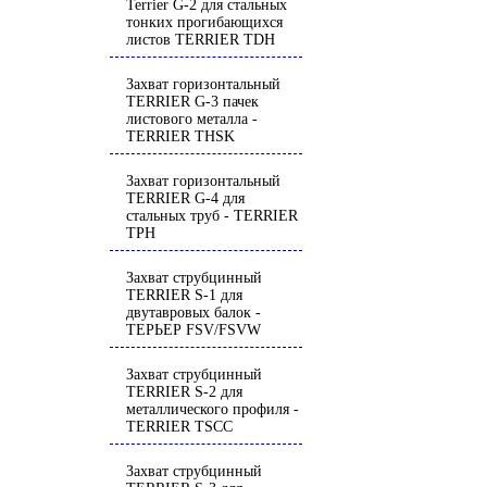
Terrier G-2 для стальных
тонких прогибающихся
листов TERRIER TDH
Захват горизонтальный
TERRIER G-3 пачек
листового металла -
TERRIER THSK
Захват горизонтальный
TERRIER G-4 для
стальных труб - TERRIER
TРH
Захват струбцинный
TERRIER S-1 для
двутавровых балок -
ТЕРЬЕР FSV/FSVW
Захват струбцинный
TERRIER S-2 для
металлического профиля -
TERRIER TSCC
Захват струбцинный