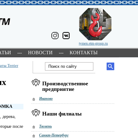
tymen.etm-group.ru
АТЬИ
---
НОВОСТИ
---
КОНТАКТЫ
аты Terrier
их
Производственное
предприятие
Иваново
NMKA
Наши филиалы
 дерева,
оторые после
Тюмень
Санкт-Петербург