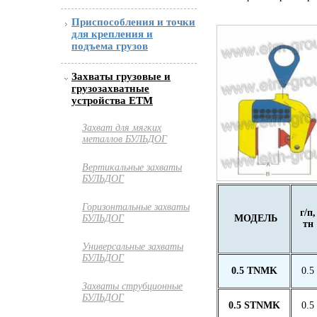
Приспособления и точки
для крепления и
подъема грузов
Захваты грузовые и
грузозахватные
устройства ETM
Захват для мягких
металлов БУЛЬДОГ
Вертикальные захваты
БУЛЬДОГ
Горизонтальные захваты
г/п,
МОДЕЛЬ
БУЛЬДОГ
тн
Универсальные захваты
БУЛЬДОГ
0.5 TNMK
0.5
Захваты струбционные
БУЛЬДОГ
0.5 STNMK
0.5