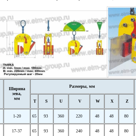
Размеры, мм
Ширина
зева,
мм
T
S
U
V
W
X
Z
1-20
65
93
360
220
48
48
80
17-37
65
93
360
240
48
48
80