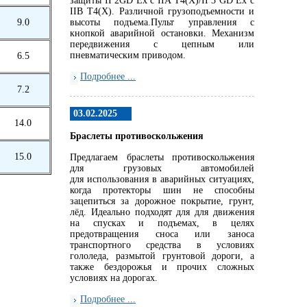
защиты II 2GD Ex c IIA T4(X)/II 3 GD Ex c
IIB T4(X). Различной грузоподъемности и
9.0
высоты подъема.Пульт управления с
кнопкой аварийной остановки. Механизм
передвижения с цепным или
пневматическим приводом.
6.5
Подробнее ...
7.2
03.02.2025
14.0
Браслеты противоскольжения
15.0
Предлагаем браслеты противоскольжения
для грузовых автомобилей
для использования в аварийных ситуациях,
когда протекторы шин не способны
зацепиться за дорожное покрытие, грунт,
лёд. Идеально подходят для для движения
на спусках и подъемах, в целях
предотвращения сноса или заноса
транспортного средства в условиях
гололеда, размытой грунтовой дороги, а
также бездорожья и прочих сложных
условиях на дорогах.
Подробнее ...