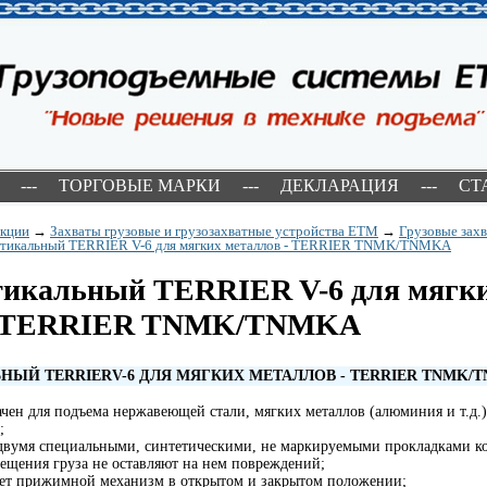
---
ТОРГОВЫЕ МАРКИ
---
ДЕКЛАРАЦИЯ
---
СТ
укции
→
Захваты грузовые и грузозахватные устройства ETM
→
Грузовые захв
ртикальный TERRIER V-6 для мягких металлов - TERRIER TNMK/TNMKA
ртикальный TERRIER V-6 для мягк
 - TERRIER TNMK/TNMKA
ЛЬНЫЙ
TERRIER
V
-6 ДЛЯ МЯГКИХ МЕТАЛЛОВ -
TERRIER TNMK
/
T
ачен для подъема нержавеющей стали, мягких металлов (алюминия и т.д.),
;
двумя специальными, синтетическими, не маркируемыми прокладками к
ещения груза не оставляют на нем повреждений;
ает прижимной механизм в открытом и закрытом положении;