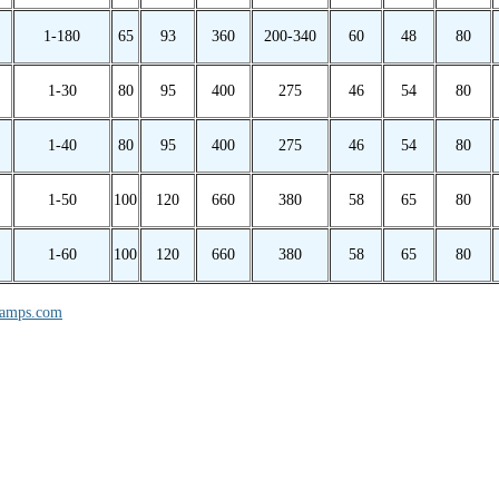
1-180
65
93
360
200-340
60
48
80
1-30
80
95
400
275
46
54
80
1-40
80
95
400
275
46
54
80
1-50
100
120
660
380
58
65
80
1-60
100
120
660
380
58
65
80
lamps.com