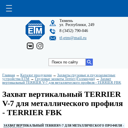
Тюмень
ул. Республики, 249
8 (3452) 790-046
tf-etm@mail.ru
Главная
→
Каталог продукции
→
Захваты грузовые и грузозахватные
устройства ETM
→
Грузовые захваты Terrier (Голландия)
→
Захват
вертикальный TERRIER V-7 для металлического профиля - TERRIER FBK
Захват вертикальный TERRIER
V-7 для металлического профиля
- TERRIER FBK
ЗАХВАТ ВЕРТИКАЛЬНЫЙ
TERRIER
V
-7 ДЛЯ МЕТАЛЛИЧЕСКОГО ПРОФИЛЯ
-