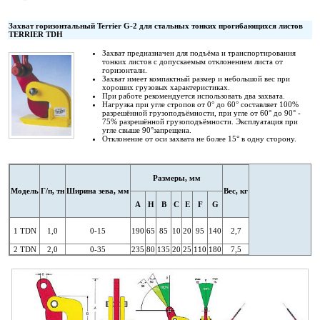
Захват горизонтальный Terrier G-2 для стальных тонких прогибающихся листов
TERRIER TDH
Захват предназначен для подъёма и транспортирования
тонких листов с допускаемым отклонением листа от
горизонтали.
Захват имеет компактный размер и небольшой вес при
хороших грузовых характеристиках.
При работе рекомендуется использовать два захвата.
Нагрузка при угле стропов от 0° до 60° составляет 100%
разрешённой грузоподъёмности, при угле от 60° до 90° -
75% разрешённой грузоподъёмности. Эксплуатация при
угле свыше 90°запрещена.
Отклонение от оси захвата не более 15° в одну сторону.
Размеры, мм
Модель
Г/п, тн
Ширина зева, мм
Вес, кг
А
H
В
С
Е
F
G
1 TDN
1,0
0-15
190
65
85
10
20
95
140
2,7
2 TDN
2,0
0-35
235
80
135
20
25
110
180
7,5