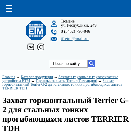
Тюмень
ул. Республики, 249
8 (3452) 790-046
tf-etm@mail.ru
Главная
→
Каталог продукции
→
Захваты грузовые и грузозахватные
устройства ETM
→
Грузовые захваты Terrier (Голландия)
→
Захват
горизонтальный Terrier G-2 для стальных тонких прогибающихся листов
TERRIER TDH
Захват горизонтальный Terrier G-
2 для стальных тонких
прогибающихся листов TERRIER
TDH